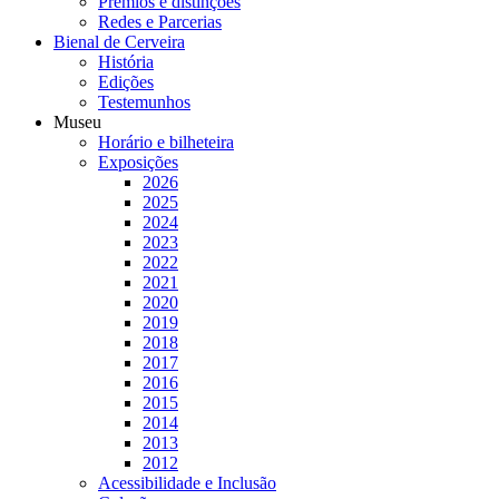
Prémios e distinções
Redes e Parcerias
Bienal de Cerveira
História
Edições
Testemunhos
Museu
Horário e bilheteira
Exposições
2026
2025
2024
2023
2022
2021
2020
2019
2018
2017
2016
2015
2014
2013
2012
Acessibilidade e Inclusão