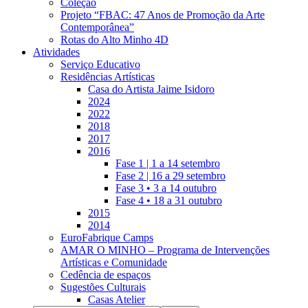
Coleção
Projeto “FBAC: 47 Anos de Promoção da Arte
Contemporânea”
Rotas do Alto Minho 4D
Atividades
Serviço Educativo
Residências Artísticas
Casa do Artista Jaime Isidoro
2024
2022
2018
2017
2016
Fase 1 | 1 a 14 setembro
Fase 2 | 16 a 29 setembro
Fase 3 • 3 a 14 outubro
Fase 4 • 18 a 31 outubro
2015
2014
EuroFabrique Camps
AMAR O MINHO – Programa de Intervenções
Artísticas e Comunidade
Cedência de espaços
Sugestões Culturais
Casas Atelier