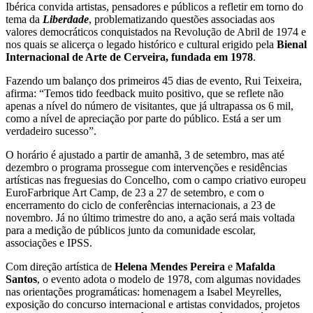
Ibérica convida artistas, pensadores e públicos a refletir em torno do
tema da
Liberdade
, problematizando questões associadas aos
valores democráticos conquistados na Revolução de Abril de 1974 e
nos quais se alicerça o legado histórico e cultural erigido pela
Bienal
Internacional de Arte de Cerveira, fundada em 1978
.
Fazendo um balanço dos primeiros 45 dias de evento, Rui Teixeira,
afirma: “Temos tido feedback muito positivo, que se reflete não
apenas a nível do número de visitantes, que já ultrapassa os 6 mil,
como a nível de apreciação por parte do público. Está a ser um
verdadeiro sucesso”.
O horário é ajustado a partir de amanhã, 3 de setembro, mas até
dezembro o programa prossegue com intervenções e residências
artísticas nas freguesias do Concelho, com o campo criativo europeu
EuroFarbrique Art Camp, de 23 a 27 de setembro, e com o
encerramento do ciclo de conferências internacionais, a 23 de
novembro. Já no último trimestre do ano, a ação será mais voltada
para a medição de públicos junto da comunidade escolar,
associações e IPSS.
Com direção artística de
Helena Mendes Pereira
e
Mafalda
Santos
, o evento adota o modelo de 1978, com algumas novidades
nas orientações programáticas: homenagem a Isabel Meyrelles,
exposição do concurso internacional e artistas convidados, projetos