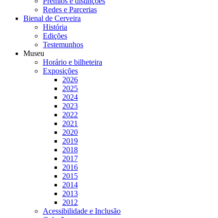
Prémios e distinções
Redes e Parcerias
Bienal de Cerveira
História
Edições
Testemunhos
Museu
Horário e bilheteira
Exposições
2026
2025
2024
2023
2022
2021
2020
2019
2018
2017
2016
2015
2014
2013
2012
Acessibilidade e Inclusão