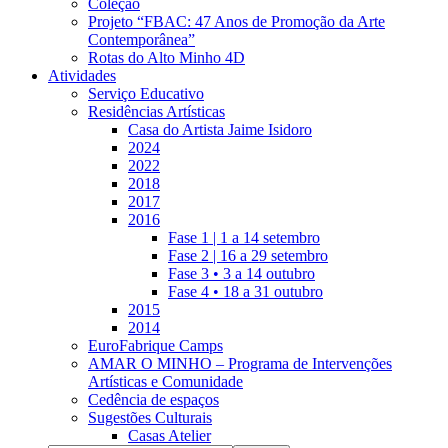
Coleção
Projeto “FBAC: 47 Anos de Promoção da Arte
Contemporânea”
Rotas do Alto Minho 4D
Atividades
Serviço Educativo
Residências Artísticas
Casa do Artista Jaime Isidoro
2024
2022
2018
2017
2016
Fase 1 | 1 a 14 setembro
Fase 2 | 16 a 29 setembro
Fase 3 • 3 a 14 outubro
Fase 4 • 18 a 31 outubro
2015
2014
EuroFabrique Camps
AMAR O MINHO – Programa de Intervenções
Artísticas e Comunidade
Cedência de espaços
Sugestões Culturais
Casas Atelier