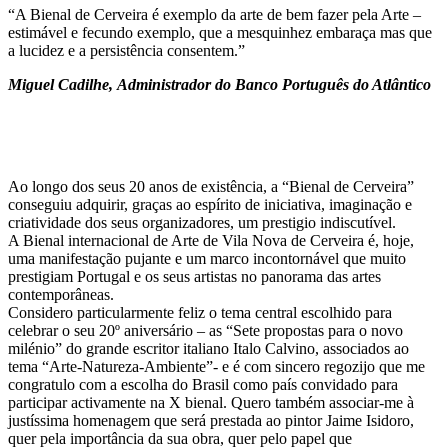
“A Bienal de Cerveira é exemplo da arte de bem fazer pela Arte –
estimável e fecundo exemplo, que a mesquinhez embaraça mas que
a lucidez e a persistência consentem.”
Miguel Cadilhe,
Administrador do Banco Português do Atlântico
Ao longo dos seus 20 anos de existência, a “Bienal de Cerveira”
conseguiu adquirir, graças ao espírito de iniciativa, imaginação e
criatividade dos seus organizadores, um prestigio indiscutível.
A Bienal internacional de Arte de Vila Nova de Cerveira é, hoje,
uma manifestação pujante e um marco incontornável que muito
prestigiam Portugal e os seus artistas no panorama das artes
contemporâneas.
Considero particularmente feliz o tema central escolhido para
celebrar o seu 20º aniversário – as “Sete propostas para o novo
milénio” do grande escritor italiano Italo Calvino, associados ao
tema “Arte-Natureza-Ambiente”- e é com sincero regozijo que me
congratulo com a escolha do Brasil como país convidado para
participar activamente na X bienal. Quero também associar-me à
justíssima homenagem que será prestada ao pintor Jaime Isidoro,
quer pela importância da sua obra, quer pelo papel que