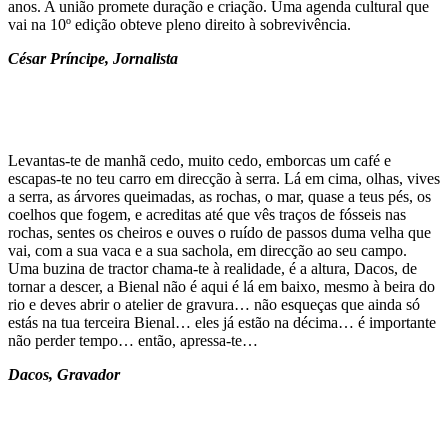
anos. A união promete duração e criação. Uma agenda cultural que
vai na 10º edição obteve pleno direito à sobrevivência.
César Príncipe,
Jornalista
Levantas-te de manhã cedo, muito cedo, emborcas um café e
escapas-te no teu carro em direcção à serra. Lá em cima, olhas, vives
a serra, as árvores queimadas, as rochas, o mar, quase a teus pés, os
coelhos que fogem, e acreditas até que vês traços de fósseis nas
rochas, sentes os cheiros e ouves o ruído de passos duma velha que
vai, com a sua vaca e a sua sachola, em direcção ao seu campo.
Uma buzina de tractor chama-te à realidade, é a altura, Dacos, de
tornar a descer, a Bienal não é aqui é lá em baixo, mesmo à beira do
rio e deves abrir o atelier de gravura… não esqueças que ainda só
estás na tua terceira Bienal… eles já estão na décima… é importante
não perder tempo… então, apressa-te…
Dacos,
Gravador