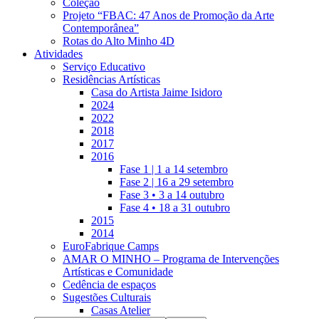
Coleção
Projeto “FBAC: 47 Anos de Promoção da Arte
Contemporânea”
Rotas do Alto Minho 4D
Atividades
Serviço Educativo
Residências Artísticas
Casa do Artista Jaime Isidoro
2024
2022
2018
2017
2016
Fase 1 | 1 a 14 setembro
Fase 2 | 16 a 29 setembro
Fase 3 • 3 a 14 outubro
Fase 4 • 18 a 31 outubro
2015
2014
EuroFabrique Camps
AMAR O MINHO – Programa de Intervenções
Artísticas e Comunidade
Cedência de espaços
Sugestões Culturais
Casas Atelier