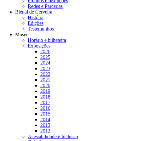
Prémios e distinções
Redes e Parcerias
Bienal de Cerveira
História
Edições
Testemunhos
Museu
Horário e bilheteira
Exposições
2026
2025
2024
2023
2022
2021
2020
2019
2018
2017
2016
2015
2014
2013
2012
Acessibilidade e Inclusão