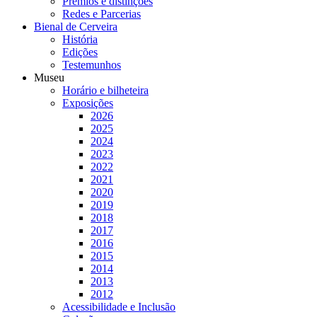
Prémios e distinções
Redes e Parcerias
Bienal de Cerveira
História
Edições
Testemunhos
Museu
Horário e bilheteira
Exposições
2026
2025
2024
2023
2022
2021
2020
2019
2018
2017
2016
2015
2014
2013
2012
Acessibilidade e Inclusão