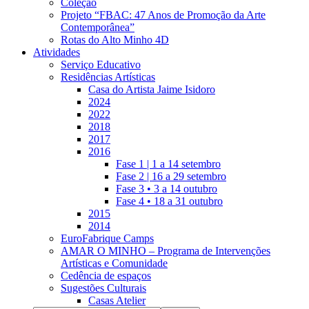
Coleção
Projeto “FBAC: 47 Anos de Promoção da Arte
Contemporânea”
Rotas do Alto Minho 4D
Atividades
Serviço Educativo
Residências Artísticas
Casa do Artista Jaime Isidoro
2024
2022
2018
2017
2016
Fase 1 | 1 a 14 setembro
Fase 2 | 16 a 29 setembro
Fase 3 • 3 a 14 outubro
Fase 4 • 18 a 31 outubro
2015
2014
EuroFabrique Camps
AMAR O MINHO – Programa de Intervenções
Artísticas e Comunidade
Cedência de espaços
Sugestões Culturais
Casas Atelier