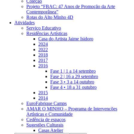
Coleção
Projeto “FBAC: 47 Anos de Promoção da Arte
Contemporânea”
Rotas do Alto Minho 4D
Atividades
Serviço Educativo
Residências Artísticas
Casa do Artista Jaime Isidoro
2024
2022
2018
2017
2016
Fase 1 | 1 a 14 setembro
Fase 2 | 16 a 29 setembro
Fase 3 • 3 a 14 outubro
Fase 4 • 18 a 31 outubro
2015
2014
EuroFabrique Camps
AMAR O MINHO – Programa de Intervenções
Artísticas e Comunidade
Cedência de espaços
Sugestões Culturais
Casas Atelier