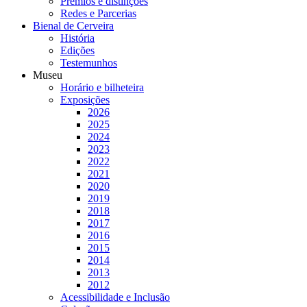
Prémios e distinções
Redes e Parcerias
Bienal de Cerveira
História
Edições
Testemunhos
Museu
Horário e bilheteira
Exposições
2026
2025
2024
2023
2022
2021
2020
2019
2018
2017
2016
2015
2014
2013
2012
Acessibilidade e Inclusão