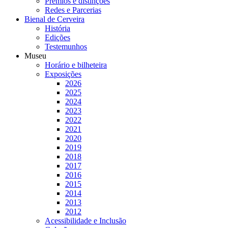
Prémios e distinções
Redes e Parcerias
Bienal de Cerveira
História
Edições
Testemunhos
Museu
Horário e bilheteira
Exposições
2026
2025
2024
2023
2022
2021
2020
2019
2018
2017
2016
2015
2014
2013
2012
Acessibilidade e Inclusão