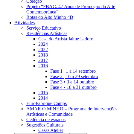
Coleção
Projeto “FBAC: 47 Anos de Promoção da Arte
Contemporânea”
Rotas do Alto Minho 4D
Atividades
Serviço Educativo
Residências Artísticas
Casa do Artista Jaime Isidoro
2024
2022
2018
2017
2016
Fase 1 | 1 a 14 setembro
Fase 2 | 16 a 29 setembro
Fase 3 • 3 a 14 outubro
Fase 4 • 18 a 31 outubro
2015
2014
EuroFabrique Camps
AMAR O MINHO – Programa de Intervenções
Artísticas e Comunidade
Cedência de espaços
Sugestões Culturais
Casas Atelier