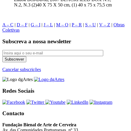
N.2, N.3 (2)40 X 75 X 50 cm, (1) 40 x 75 x 75,5 cm
A – C
|
D – F
|
G – I
|
J – L
|
M – O
|
P – R
|
S – U
|
V – Z
|
Obras
Coletivas
Subscreva a nossa newsletter
Cancelar subscrições
Redes Sociais
Contacto
Fundação Bienal de Arte de Cerveira
Av. das Comunidades Portuguesas, nº 33