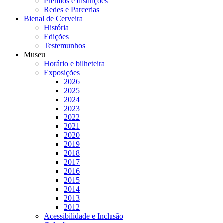
Prémios e distinções
Redes e Parcerias
Bienal de Cerveira
História
Edições
Testemunhos
Museu
Horário e bilheteira
Exposições
2026
2025
2024
2023
2022
2021
2020
2019
2018
2017
2016
2015
2014
2013
2012
Acessibilidade e Inclusão