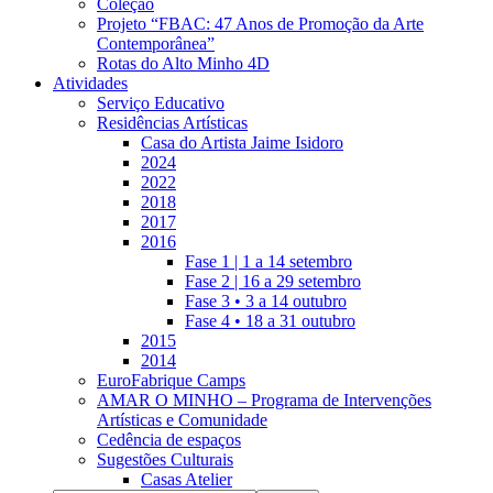
Coleção
Projeto “FBAC: 47 Anos de Promoção da Arte
Contemporânea”
Rotas do Alto Minho 4D
Atividades
Serviço Educativo
Residências Artísticas
Casa do Artista Jaime Isidoro
2024
2022
2018
2017
2016
Fase 1 | 1 a 14 setembro
Fase 2 | 16 a 29 setembro
Fase 3 • 3 a 14 outubro
Fase 4 • 18 a 31 outubro
2015
2014
EuroFabrique Camps
AMAR O MINHO – Programa de Intervenções
Artísticas e Comunidade
Cedência de espaços
Sugestões Culturais
Casas Atelier