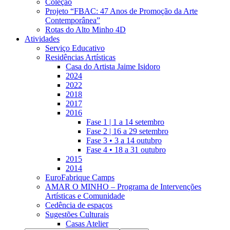
Coleção
Projeto “FBAC: 47 Anos de Promoção da Arte
Contemporânea”
Rotas do Alto Minho 4D
Atividades
Serviço Educativo
Residências Artísticas
Casa do Artista Jaime Isidoro
2024
2022
2018
2017
2016
Fase 1 | 1 a 14 setembro
Fase 2 | 16 a 29 setembro
Fase 3 • 3 a 14 outubro
Fase 4 • 18 a 31 outubro
2015
2014
EuroFabrique Camps
AMAR O MINHO – Programa de Intervenções
Artísticas e Comunidade
Cedência de espaços
Sugestões Culturais
Casas Atelier