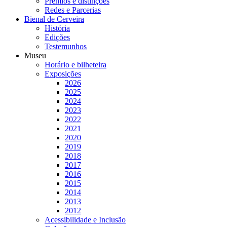
Prémios e distinções
Redes e Parcerias
Bienal de Cerveira
História
Edições
Testemunhos
Museu
Horário e bilheteira
Exposições
2026
2025
2024
2023
2022
2021
2020
2019
2018
2017
2016
2015
2014
2013
2012
Acessibilidade e Inclusão