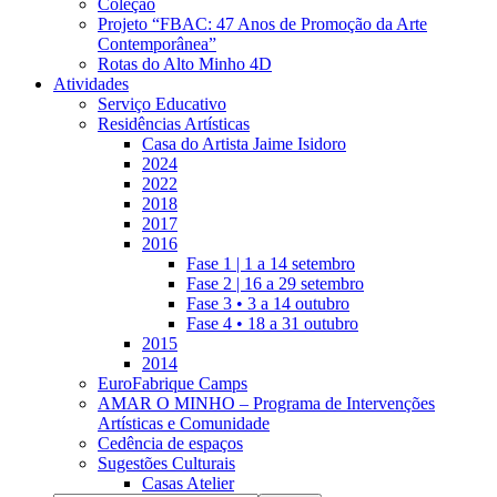
Coleção
Projeto “FBAC: 47 Anos de Promoção da Arte
Contemporânea”
Rotas do Alto Minho 4D
Atividades
Serviço Educativo
Residências Artísticas
Casa do Artista Jaime Isidoro
2024
2022
2018
2017
2016
Fase 1 | 1 a 14 setembro
Fase 2 | 16 a 29 setembro
Fase 3 • 3 a 14 outubro
Fase 4 • 18 a 31 outubro
2015
2014
EuroFabrique Camps
AMAR O MINHO – Programa de Intervenções
Artísticas e Comunidade
Cedência de espaços
Sugestões Culturais
Casas Atelier