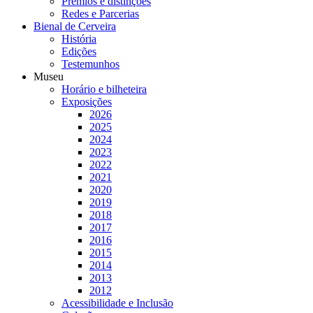
Prémios e distinções
Redes e Parcerias
Bienal de Cerveira
História
Edições
Testemunhos
Museu
Horário e bilheteira
Exposições
2026
2025
2024
2023
2022
2021
2020
2019
2018
2017
2016
2015
2014
2013
2012
Acessibilidade e Inclusão