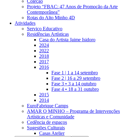
Coleção
Projeto “FBAC: 47 Anos de Promoção da Arte
Contemporânea”
Rotas do Alto Minho 4D
Atividades
Serviço Educativo
Residências Artísticas
Casa do Artista Jaime Isidoro
2024
2022
2018
2017
2016
Fase 1 | 1 a 14 setembro
Fase 2 | 16 a 29 setembro
Fase 3 • 3 a 14 outubro
Fase 4 • 18 a 31 outubro
2015
2014
EuroFabrique Camps
AMAR O MINHO – Programa de Intervenções
Artísticas e Comunidade
Cedência de espaços
Sugestões Culturais
Casas Atelier