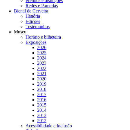
Prémios e distinções
Redes e Parcerias
Bienal de Cerveira
História
Edições
Testemunhos
Museu
Horário e bilheteira
Exposições
2026
2025
2024
2023
2022
2021
2020
2019
2018
2017
2016
2015
2014
2013
2012
Acessibilidade e Inclusão