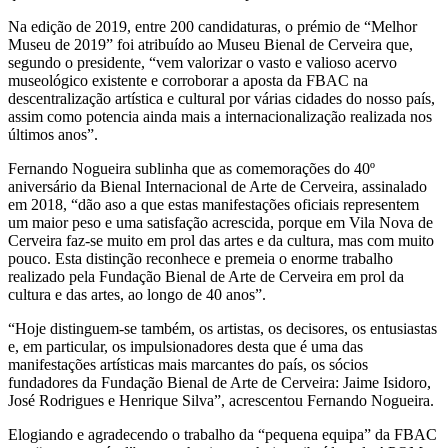
Na edição de 2019, entre 200 candidaturas, o prémio de “Melhor
Museu de 2019” foi atribuído ao Museu Bienal de Cerveira que,
segundo o presidente, “vem valorizar o vasto e valioso acervo
museológico existente e corroborar a aposta da FBAC na
descentralização artística e cultural por várias cidades do nosso país,
assim como potencia ainda mais a internacionalização realizada nos
últimos anos”.
Fernando Nogueira sublinha que as comemorações do 40º
aniversário da Bienal Internacional de Arte de Cerveira, assinalado
em 2018, “dão aso a que estas manifestações oficiais representem
um maior peso e uma satisfação acrescida, porque em Vila Nova de
Cerveira faz-se muito em prol das artes e da cultura, mas com muito
pouco. Esta distinção reconhece e premeia o enorme trabalho
realizado pela Fundação Bienal de Arte de Cerveira em prol da
cultura e das artes, ao longo de 40 anos”.
“Hoje distinguem-se também, os artistas, os decisores, os entusiastas
e, em particular, os impulsionadores desta que é uma das
manifestações artísticas mais marcantes do país, os sócios
fundadores da Fundação Bienal de Arte de Cerveira: Jaime Isidoro,
José Rodrigues e Henrique Silva”, acrescentou Fernando Nogueira.
Elogiando e agradecendo o trabalho da “pequena equipa” da FBAC