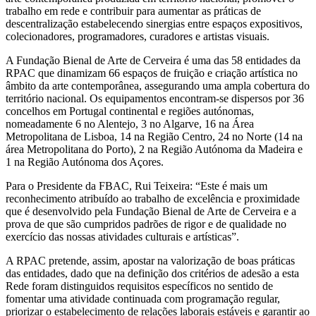
trabalho em rede e contribuir para aumentar as práticas de
descentralização estabelecendo sinergias entre espaços expositivos,
colecionadores, programadores, curadores e artistas visuais.
A Fundação Bienal de Arte de Cerveira é uma das 58 entidades da
RPAC que dinamizam 66 espaços de fruição e criação artística no
âmbito da arte contemporânea, assegurando uma ampla cobertura do
território nacional. Os equipamentos encontram-se dispersos por 36
concelhos em Portugal continental e regiões autónomas,
nomeadamente 6 no Alentejo, 3 no Algarve, 16 na Área
Metropolitana de Lisboa, 14 na Região Centro, 24 no Norte (14 na
área Metropolitana do Porto), 2 na Região Autónoma da Madeira e
1 na Região Autónoma dos Açores.
Para o Presidente da FBAC, Rui Teixeira: “Este é mais um
reconhecimento atribuído ao trabalho de excelência e proximidade
que é desenvolvido pela Fundação Bienal de Arte de Cerveira e a
prova de que são cumpridos padrões de rigor e de qualidade no
exercício das nossas atividades culturais e artísticas”.
A RPAC pretende, assim, apostar na valorização de boas práticas
das entidades, dado que na definição dos critérios de adesão a esta
Rede foram distinguidos requisitos específicos no sentido de
fomentar uma atividade continuada com programação regular,
priorizar o estabelecimento de relações laborais estáveis e garantir ao