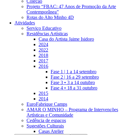
Coleção
Projeto “FBAC: 47 Anos de Promoção da Arte
Contemporânea”
Rotas do Alto Minho 4D
Atividades
Serviço Educativo
Residências Artísticas
Casa do Artista Jaime Isidoro
2024
2022
2018
2017
2016
Fase 1 | 1 a 14 setembro
Fase 2 | 16 a 29 setembro
Fase 3 • 3 a 14 outubro
Fase 4 • 18 a 31 outubro
2015
2014
EuroFabrique Camps
AMAR O MINHO – Programa de Intervenções
Artísticas e Comunidade
Cedência de espaços
Sugestões Culturais
Casas Atelier