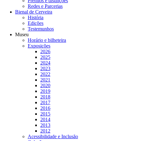
Prémios e distinções
Redes e Parcerias
Bienal de Cerveira
História
Edições
Testemunhos
Museu
Horário e bilheteira
Exposições
2026
2025
2024
2023
2022
2021
2020
2019
2018
2017
2016
2015
2014
2013
2012
Acessibilidade e Inclusão