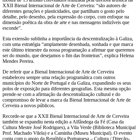
XXII Bienal Internacional de Arte de Cerveira: “são autores de
diferentes gerações e plasticidades, que partilham o gosto pelo
detalhe, pelo desenho, pela expressão do corpo, com enfoque na
dimensão poética da obra de arte e nas mensagens indizíveis que
esconde”.
Esta extensão sublinha a importância da descentralização à Galiza,
com uma estratégia “amplamente desenhada, sonhada e que marca
este último trimestre da nossa programação a afirmar que queremos
ser do mundo, que desejamos o fim das fronteiras”, explica Helena
Mendes Pereira.
De referir que a Bienal Internacional de Arte de Cerveira
estabeleceu sempre uma relação programática com outros
municípios do Norte de Portugal e da Galiza, expandindo os seus
polos de exposição para diferentes geografias. Esta mesma opção
prende-se com a afirmação da descentralização cultural e do
compromisso de levar a marca da Bienal Internacional de Arte de
Cerveira a novos públicos.
Recorde-se que a XXII Bienal Internacional de Arte de Cerveira
também se expandiu nesta edição a Alfândega da Fé (Casa da
Cultura Mestre José Rodrigues), a Vila Verde (Biblioteca Municipal
Prof. Machado Vilela) e a Caminha (Museu Municipal). O evento
conta com o apoio da República Portuguesa – Cultura / Direção-