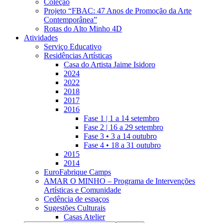
Coleção
Projeto “FBAC: 47 Anos de Promoção da Arte
Contemporânea”
Rotas do Alto Minho 4D
Atividades
Serviço Educativo
Residências Artísticas
Casa do Artista Jaime Isidoro
2024
2022
2018
2017
2016
Fase 1 | 1 a 14 setembro
Fase 2 | 16 a 29 setembro
Fase 3 • 3 a 14 outubro
Fase 4 • 18 a 31 outubro
2015
2014
EuroFabrique Camps
AMAR O MINHO – Programa de Intervenções
Artísticas e Comunidade
Cedência de espaços
Sugestões Culturais
Casas Atelier