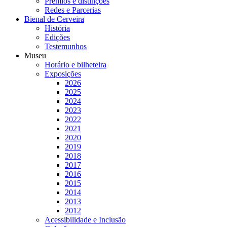
Prémios e distinções
Redes e Parcerias
Bienal de Cerveira
História
Edições
Testemunhos
Museu
Horário e bilheteira
Exposições
2026
2025
2024
2023
2022
2021
2020
2019
2018
2017
2016
2015
2014
2013
2012
Acessibilidade e Inclusão