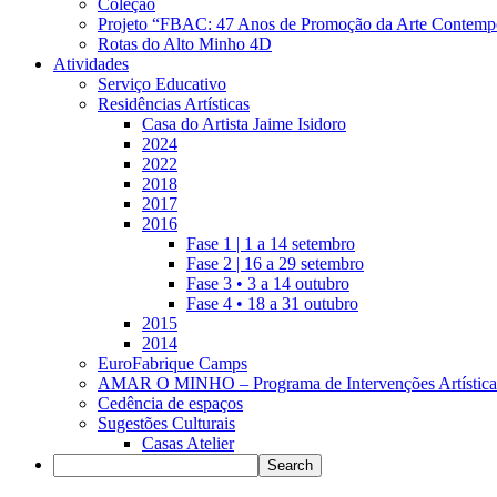
Coleção
Projeto “FBAC: 47 Anos de Promoção da Arte Contemp
Rotas do Alto Minho 4D
Atividades
Serviço Educativo
Residências Artísticas
Casa do Artista Jaime Isidoro
2024
2022
2018
2017
2016
Fase 1 | 1 a 14 setembro
Fase 2 | 16 a 29 setembro
Fase 3 • 3 a 14 outubro
Fase 4 • 18 a 31 outubro
2015
2014
EuroFabrique Camps
AMAR O MINHO – Programa de Intervenções Artística
Cedência de espaços
Sugestões Culturais
Casas Atelier