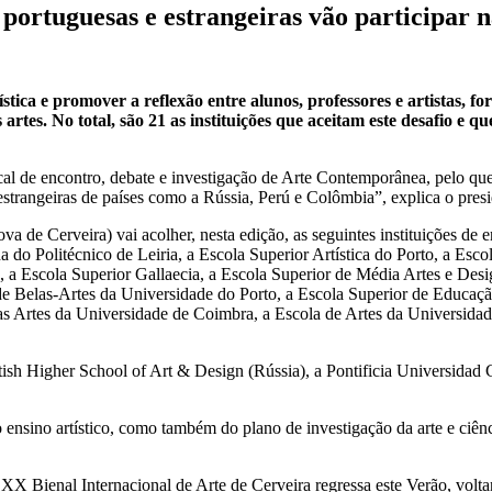
 portuguesas e estrangeiras vão participar 
tística e promover a reflexão entre alunos, professores e artistas,
 artes. No total, são 21 as instituições que aceitam este desafio e 
al de encontro, debate e investigação de Arte Contemporânea, pelo que 
 estrangeiras de países como a Rússia, Perú e Colômbia”, explica o pr
 de Cerveira) vai acolher, nesta edição, as seguintes instituições de e
do Politécnico de Leiria, a Escola Superior Artística do Porto, a Esco
), a Escola Superior Gallaecia, a Escola Superior de Média Artes e Des
 Belas-Artes da Universidade do Porto, a Escola Superior de Educação d
s Artes da Universidade de Coimbra, a Escola de Artes da Universidad
itish Higher School of Art & Design (Rússia), a Pontificia Universidad C
nsino artístico, como também do plano de investigação da arte e ciênci
 XX Bienal Internacional de Arte de Cerveira regressa este Verão, volt