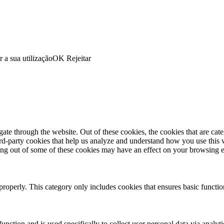
r a sua utilização
OK
Rejeitar
te through the website. Out of these cookies, the cookies that are cate
hird-party cookies that help us analyze and understand how you use this
ting out of some of these cookies may have an effect on your browsing 
properly. This category only includes cookies that ensures basic functio
function and is used specifically to collect user personal data via anal