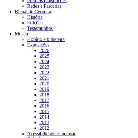
Prémios e distinções
Redes e Parcerias
Bienal de Cerveira
História
Edições
Testemunhos
Museu
Horário e bilheteira
Exposições
2026
2025
2024
2023
2022
2021
2020
2019
2018
2017
2016
2015
2014
2013
2012
Acessibilidade e Inclusão