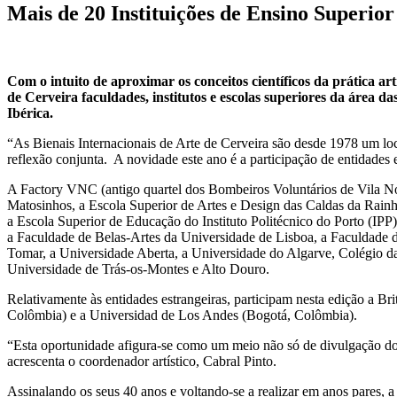
Mais de 20 Instituições de Ensino Superior
Com o intuito de aproximar os conceitos científicos da prática ar
de Cerveira faculdades, institutos e escolas superiores da área das
Ibérica.
“As Bienais Internacionais de Arte de Cerveira são desde 1978 um loc
reflexão conjunta. A novidade este ano é a participação de entidades
A Factory VNC (antigo quartel dos Bombeiros Voluntários de Vila Nova
Matosinhos, a Escola Superior de Artes e Design das Caldas da Rainha 
a Escola Superior de Educação do Instituto Politécnico do Porto (IPP
a Faculdade de Belas-Artes da Universidade de Lisboa, a Faculdade de
Tomar, a Universidade Aberta, a Universidade do Algarve, Colégio da
Universidade de Trás-os-Montes e Alto Douro.
Relativamente às entidades estrangeiras, participam nesta edição a Br
Colômbia) e a Universidad de Los Andes (Bogotá, Colômbia).
“Esta oportunidade afigura-se como um meio não só de divulgação do e
acrescenta o coordenador artístico, Cabral Pinto.
Assinalando os seus 40 anos e voltando-se a realizar em anos pares, a