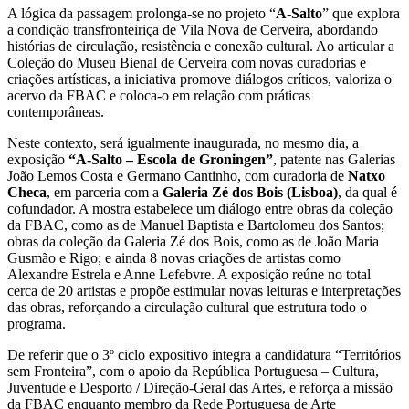
A lógica da passagem prolonga-se no projeto “
A-Salto
” que explora
a condição transfronteiriça de Vila Nova de Cerveira, abordando
histórias de circulação, resistência e conexão cultural. Ao articular a
Coleção do Museu Bienal de Cerveira com novas curadorias e
criações artísticas, a iniciativa promove diálogos críticos, valoriza o
acervo da FBAC e coloca-o em relação com práticas
contemporâneas.
Neste contexto, será igualmente inaugurada, no mesmo dia, a
exposição
“A-Salto – Escola de Groningen”
, patente nas Galerias
João Lemos Costa e Germano Cantinho, com curadoria de
Natxo
Checa
, em parceria com a
Galeria Zé dos Bois (Lisboa)
, da qual é
cofundador. A mostra estabelece um diálogo entre obras da coleção
da FBAC, como as de Manuel Baptista e Bartolomeu dos Santos;
obras da coleção da Galeria Zé dos Bois, como as de João Maria
Gusmão e Rigo; e ainda 8 novas criações de artistas como
Alexandre Estrela e Anne Lefebvre. A exposição reúne no total
cerca de 20 artistas e propõe estimular novas leituras e interpretações
das obras, reforçando a circulação cultural que estrutura todo o
programa.
De referir que o 3º ciclo expositivo integra a candidatura “Territórios
sem Fronteira”, com o apoio da República Portuguesa – Cultura,
Juventude e Desporto / Direção-Geral das Artes, e reforça a missão
da FBAC enquanto membro da Rede Portuguesa de Arte