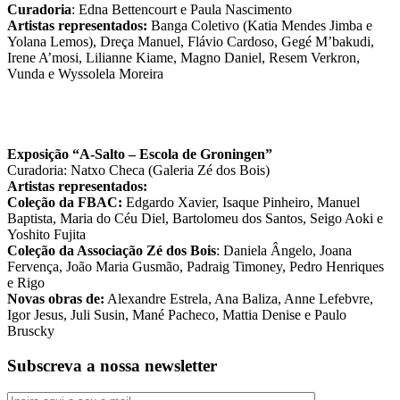
Curadoria
: Edna Bettencourt e Paula Nascimento
Artistas representados:
Banga Coletivo (Katia Mendes Jimba e
Yolana Lemos), Dreça Manuel, Flávio Cardoso, Gegé M’bakudi,
Irene A’mosi, Lilianne Kiame, Magno Daniel, Resem Verkron,
Vunda e Wyssolela Moreira
Exposição “A-Salto – Escola de Groningen”
Curadoria: Natxo Checa (Galeria Zé dos Bois)
Artistas representados:
Coleção da FBAC:
Edgardo Xavier, Isaque Pinheiro, Manuel
Baptista, Maria do Céu Diel, Bartolomeu dos Santos, Seigo Aoki e
Yoshito Fujita
Coleção da Associação Zé dos Bois
: Daniela Ângelo, Joana
Fervença, João Maria Gusmão, Padraig Timoney, Pedro Henriques
e Rigo
Novas obras de:
Alexandre Estrela, Ana Baliza, Anne Lefebvre,
Igor Jesus, Juli Susin, Mané Pacheco, Mattia Denise e Paulo
Bruscky
Subscreva a nossa newsletter