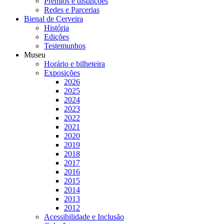
Prémios e distinções
Redes e Parcerias
Bienal de Cerveira
História
Edições
Testemunhos
Museu
Horário e bilheteira
Exposições
2026
2025
2024
2023
2022
2021
2020
2019
2018
2017
2016
2015
2014
2013
2012
Acessibilidade e Inclusão