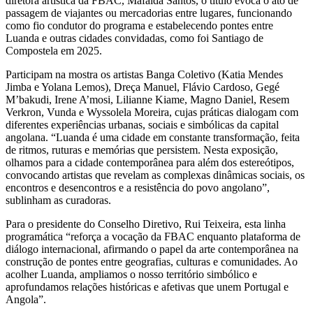
diretora artística da FBAC, Mafalda Santos, o título evoca o ato de
passagem de viajantes ou mercadorias entre lugares, funcionando
como fio condutor do programa e estabelecendo pontes entre
Luanda e outras cidades convidadas, como foi Santiago de
Compostela em 2025.
Participam na mostra os artistas Banga Coletivo (Katia Mendes
Jimba e Yolana Lemos), Dreça Manuel, Flávio Cardoso, Gegé
M’bakudi, Irene A’mosi, Lilianne Kiame, Magno Daniel, Resem
Verkron, Vunda e Wyssolela Moreira, cujas práticas dialogam com
diferentes experiências urbanas, sociais e simbólicas da capital
angolana. “Luanda é uma cidade em constante transformação, feita
de ritmos, ruturas e memórias que persistem. Nesta exposição,
olhamos para a cidade contemporânea para além dos estereótipos,
convocando artistas que revelam as complexas dinâmicas sociais, os
encontros e desencontros e a resistência do povo angolano”,
sublinham as curadoras.
Para o presidente do Conselho Diretivo, Rui Teixeira, esta linha
programática “reforça a vocação da FBAC enquanto plataforma de
diálogo internacional, afirmando o papel da arte contemporânea na
construção de pontes entre geografias, culturas e comunidades. Ao
acolher Luanda, ampliamos o nosso território simbólico e
aprofundamos relações históricas e afetivas que unem Portugal e
Angola”.