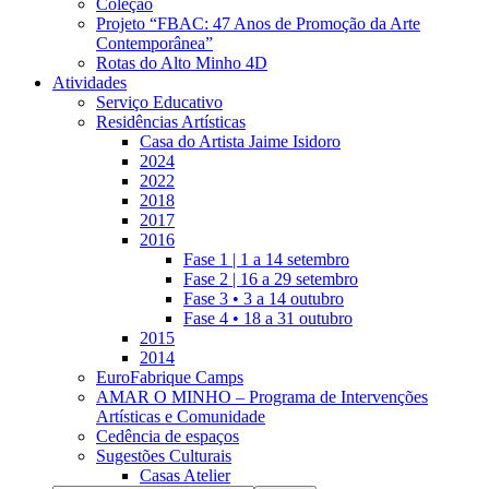
Coleção
Projeto “FBAC: 47 Anos de Promoção da Arte
Contemporânea”
Rotas do Alto Minho 4D
Atividades
Serviço Educativo
Residências Artísticas
Casa do Artista Jaime Isidoro
2024
2022
2018
2017
2016
Fase 1 | 1 a 14 setembro
Fase 2 | 16 a 29 setembro
Fase 3 • 3 a 14 outubro
Fase 4 • 18 a 31 outubro
2015
2014
EuroFabrique Camps
AMAR O MINHO – Programa de Intervenções
Artísticas e Comunidade
Cedência de espaços
Sugestões Culturais
Casas Atelier