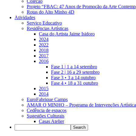
Coleção
Projeto “FBAC: 47 Anos de Promoção da Arte Contemp
Rotas do Alto Minho 4D
Atividades
Serviço Educativo
Residências Artísticas
Casa do Artista Jaime Isidoro
2024
2022
2018
2017
2016
Fase 1 | 1 a 14 setembro
Fase 2 | 16 a 29 setembro
Fase 3 • 3 a 14 outubro
Fase 4 • 18 a 31 outubro
2015
2014
EuroFabrique Camps
AMAR O MINHO – Programa de Intervenções Artística
Cedência de espaços
Sugestões Culturais
Casas Atelier