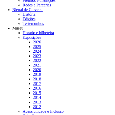
Prémios e distinções
Redes e Parcerias
Bienal de Cerveira
História
Edições
Testemunhos
Museu
Horário e bilheteira
Exposições
2026
2025
2024
2023
2022
2021
2020
2019
2018
2017
2016
2015
2014
2013
2012
Acessibilidade e Inclusão