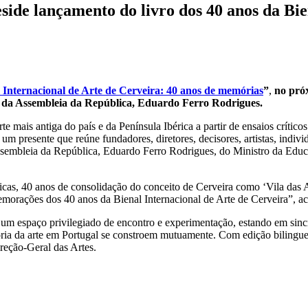
side lançamento do livro dos 40 anos da Bi
 Internacional de Arte de Cerveira: 40 anos de memórias
”
,
no próx
te da Assembleia da República, Eduardo Ferro Rodrigues.
rte mais antiga do país e da Península Ibérica a partir de ensaios crítico
 presente que reúne fundadores, diretores, decisores, artistas, indivi
sembleia da República, Eduardo Ferro Rodrigues, do Ministro da Edu
únicas, 40 anos de consolidação do conceito de Cerveira como ‘Vila das
morações dos 40 anos da Bienal Internacional de Arte de Cerveira”, a
 um espaço privilegiado de encontro e experimentação, estando em sincr
tória da arte em Portugal se constroem mutuamente. Com edição bilingue,
reção-Geral das Artes.