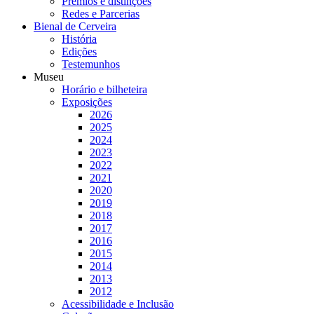
Prémios e distinções
Redes e Parcerias
Bienal de Cerveira
História
Edições
Testemunhos
Museu
Horário e bilheteira
Exposições
2026
2025
2024
2023
2022
2021
2020
2019
2018
2017
2016
2015
2014
2013
2012
Acessibilidade e Inclusão