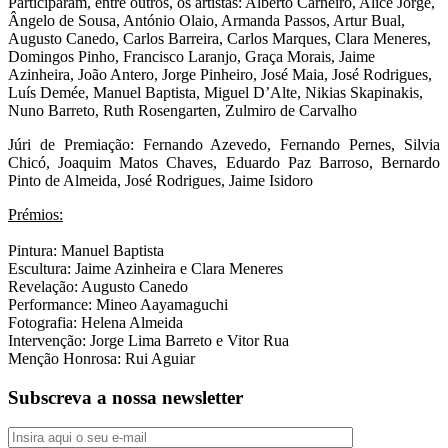
Participaram, entre outros, os artistas: Alberto Carneiro, Alice Jorge,
Ângelo de Sousa, António Olaio, Armanda Passos, Artur Bual,
Augusto Canedo, Carlos Barreira, Carlos Marques, Clara Meneres,
Domingos Pinho, Francisco Laranjo, Graça Morais, Jaime
Azinheira, João Antero, Jorge Pinheiro, José Maia, José Rodrigues,
Luís Demée, Manuel Baptista, Miguel D’Alte, Nikias Skapinakis,
Nuno Barreto, Ruth Rosengarten, Zulmiro de Carvalho
Júri de Premiação: Fernando Azevedo, Fernando Pernes, Silvia
Chicó, Joaquim Matos Chaves, Eduardo Paz Barroso, Bernardo
Pinto de Almeida, José Rodrigues, Jaime Isidoro
Prémios:
Pintura: Manuel Baptista
Escultura: Jaime Azinheira e Clara Meneres
Revelação: Augusto Canedo
Performance: Mineo Aayamaguchi
Fotografia: Helena Almeida
Intervenção: Jorge Lima Barreto e Vitor Rua
Menção Honrosa: Rui Aguiar
Subscreva a nossa newsletter