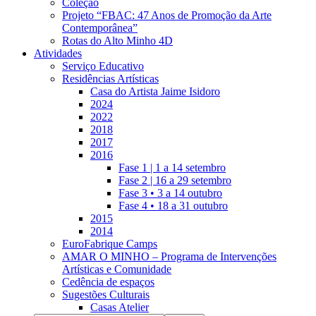
Coleção
Projeto “FBAC: 47 Anos de Promoção da Arte
Contemporânea”
Rotas do Alto Minho 4D
Atividades
Serviço Educativo
Residências Artísticas
Casa do Artista Jaime Isidoro
2024
2022
2018
2017
2016
Fase 1 | 1 a 14 setembro
Fase 2 | 16 a 29 setembro
Fase 3 • 3 a 14 outubro
Fase 4 • 18 a 31 outubro
2015
2014
EuroFabrique Camps
AMAR O MINHO – Programa de Intervenções
Artísticas e Comunidade
Cedência de espaços
Sugestões Culturais
Casas Atelier