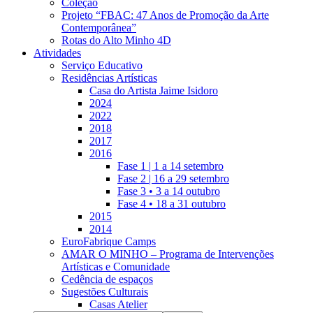
Coleção
Projeto “FBAC: 47 Anos de Promoção da Arte
Contemporânea”
Rotas do Alto Minho 4D
Atividades
Serviço Educativo
Residências Artísticas
Casa do Artista Jaime Isidoro
2024
2022
2018
2017
2016
Fase 1 | 1 a 14 setembro
Fase 2 | 16 a 29 setembro
Fase 3 • 3 a 14 outubro
Fase 4 • 18 a 31 outubro
2015
2014
EuroFabrique Camps
AMAR O MINHO – Programa de Intervenções
Artísticas e Comunidade
Cedência de espaços
Sugestões Culturais
Casas Atelier