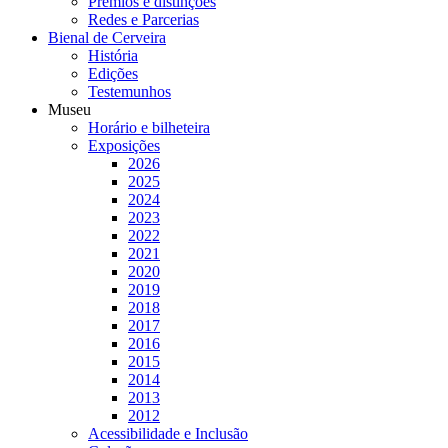
Prémios e distinções
Redes e Parcerias
Bienal de Cerveira
História
Edições
Testemunhos
Museu
Horário e bilheteira
Exposições
2026
2025
2024
2023
2022
2021
2020
2019
2018
2017
2016
2015
2014
2013
2012
Acessibilidade e Inclusão