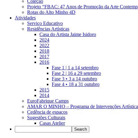
Coleção
Projeto “FBAC: 47 Anos de Promoção da Arte Contemp
Rotas do Alto Minho 4D
Atividades
Serviço Educativo
Residências Artísticas
Casa do Artista Jaime Isidoro
2024
2022
2018
2017
2016
Fase 1 | 1 a 14 setembro
Fase 2 | 16 a 29 setembro
Fase 3 • 3 a 14 outubro
Fase 4 • 18 a 31 outubro
2015
2014
EuroFabrique Camps
AMAR O MINHO – Programa de Intervenções Artística
Cedência de espaços
Sugestões Culturais
Casas Atelier