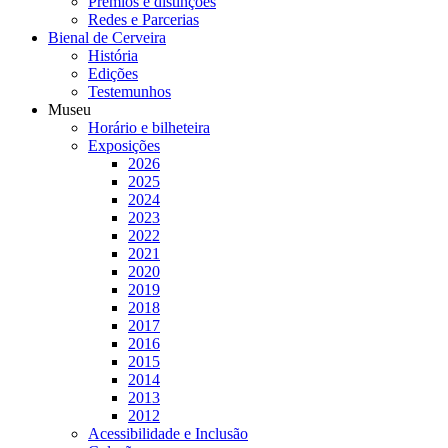
Prémios e distinções
Redes e Parcerias
Bienal de Cerveira
História
Edições
Testemunhos
Museu
Horário e bilheteira
Exposições
2026
2025
2024
2023
2022
2021
2020
2019
2018
2017
2016
2015
2014
2013
2012
Acessibilidade e Inclusão