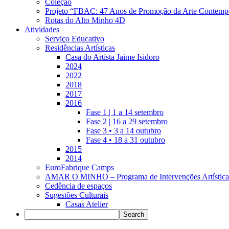
Coleção
Projeto “FBAC: 47 Anos de Promoção da Arte Contemp
Rotas do Alto Minho 4D
Atividades
Serviço Educativo
Residências Artísticas
Casa do Artista Jaime Isidoro
2024
2022
2018
2017
2016
Fase 1 | 1 a 14 setembro
Fase 2 | 16 a 29 setembro
Fase 3 • 3 a 14 outubro
Fase 4 • 18 a 31 outubro
2015
2014
EuroFabrique Camps
AMAR O MINHO – Programa de Intervenções Artística
Cedência de espaços
Sugestões Culturais
Casas Atelier