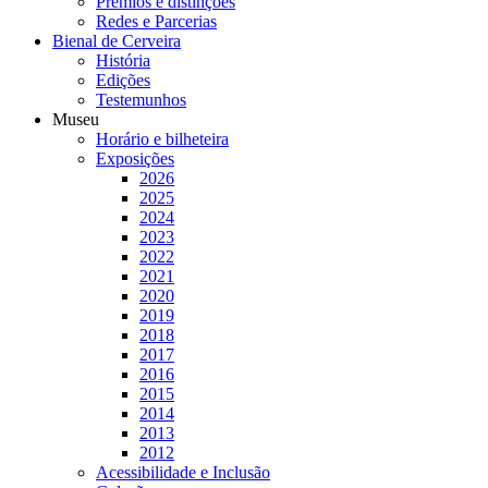
Prémios e distinções
Redes e Parcerias
Bienal de Cerveira
História
Edições
Testemunhos
Museu
Horário e bilheteira
Exposições
2026
2025
2024
2023
2022
2021
2020
2019
2018
2017
2016
2015
2014
2013
2012
Acessibilidade e Inclusão