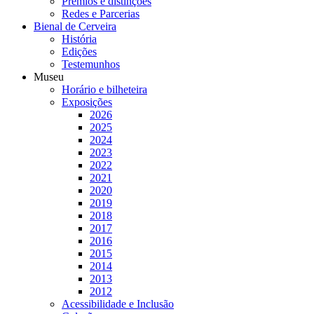
Prémios e distinções
Redes e Parcerias
Bienal de Cerveira
História
Edições
Testemunhos
Museu
Horário e bilheteira
Exposições
2026
2025
2024
2023
2022
2021
2020
2019
2018
2017
2016
2015
2014
2013
2012
Acessibilidade e Inclusão