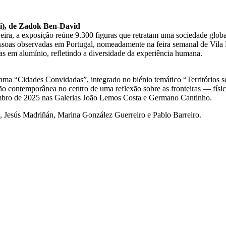
ci), de Zadok Ben-David
eira, a exposição reúne 9.300 figuras que retratam uma sociedade global
pessoas observadas em Portugal, nomeadamente na feira semanal de Vila
s em alumínio, refletindo a diversidade da experiência humana.
ama “Cidades Convidadas”, integrado no biénio temático “Territórios s
ação contemporânea no centro de uma reflexão sobre as fronteiras — físi
embro de 2025 nas Galerias João Lemos Costa e Germano Cantinho.
, Jesús Madriñán, Marina González Guerreiro e Pablo Barreiro.