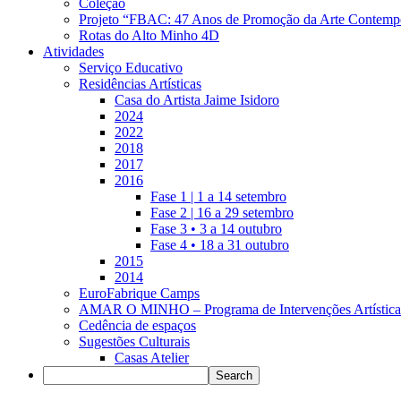
Coleção
Projeto “FBAC: 47 Anos de Promoção da Arte Contemp
Rotas do Alto Minho 4D
Atividades
Serviço Educativo
Residências Artísticas
Casa do Artista Jaime Isidoro
2024
2022
2018
2017
2016
Fase 1 | 1 a 14 setembro
Fase 2 | 16 a 29 setembro
Fase 3 • 3 a 14 outubro
Fase 4 • 18 a 31 outubro
2015
2014
EuroFabrique Camps
AMAR O MINHO – Programa de Intervenções Artística
Cedência de espaços
Sugestões Culturais
Casas Atelier