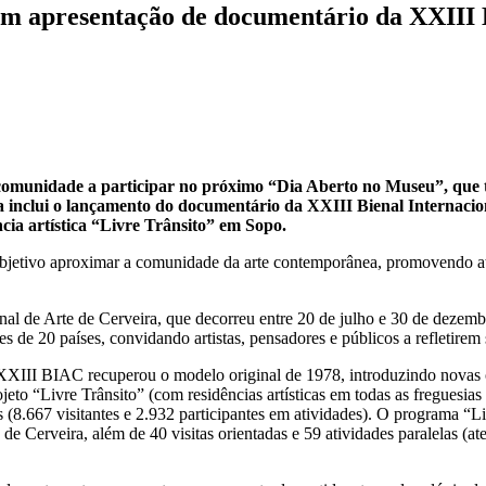
 apresentação de documentário da XXIII 
omunidade a participar no próximo “Dia Aberto no Museu”, que te
a inclui o lançamento do documentário da XXIII Bienal Internacio
cia artística “Livre Trânsito” em Sopo.
etivo aproximar a comunidade da arte contemporânea, promovendo ativida
nal de Arte de Cerveira, que decorreu entre 20 de julho e 30 de dezemb
s de 20 países, convidando artistas, pensadores e públicos a refletirem
XXIII BIAC recuperou o modelo original de 1978, introduzindo novas or
eto “Livre Trânsito” (com residências artísticas em todas as freguesias
 (8.667 visitantes e 2.932 participantes em atividades). O programa “Li
a de Cerveira, além de 40 visitas orientadas e 59 atividades paralelas (a