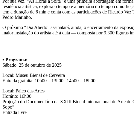
Por sua vez, “As Horas à Solta” é uma primeira abordagem em forma d
residência artística, explora o tempo e a memória do tempo como ficçã
tem a duração de 6 min e conta com as participações de Ricardo Vaz
Pedro Marinho.
O próximo “Dia Aberto” assinalará, ainda, o encerramento da exposi
maior instalação do artista até à data — composta por 9.300 figuras i
▪️
Programa:
Sábado, 25 de outubro de 2025
Local: Museu Bienal de Cerveira
Entrada gratuita: 10h00 – 13h00 | 14h00 – 18h00
Local: Palco das Artes
Horário: 16h00
Projeção do Documentário da XXIII Bienal Internacional de Arte de Ce
Sopo”
Entrada livre