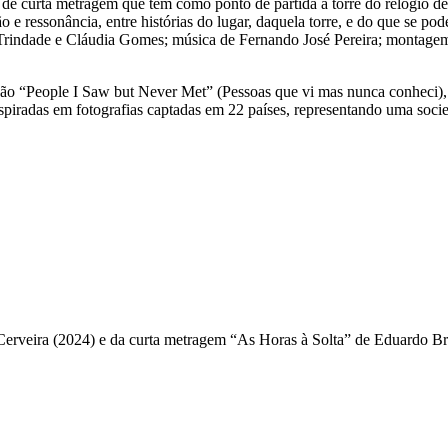
e curta metragem que tem como ponto de partida a torre do relógio de 
o e ressonância, entre histórias do lugar, daquela torre, e do que se 
 Trindade e Cláudia Gomes; música de Fernando José Pereira; montagem
ção “People I Saw but Never Met” (Pessoas que vi mas nunca conheci),
nspiradas em fotografias captadas em 22 países, representando uma socie
rveira (2024) e da curta metragem “As Horas à Solta” de Eduardo Brito