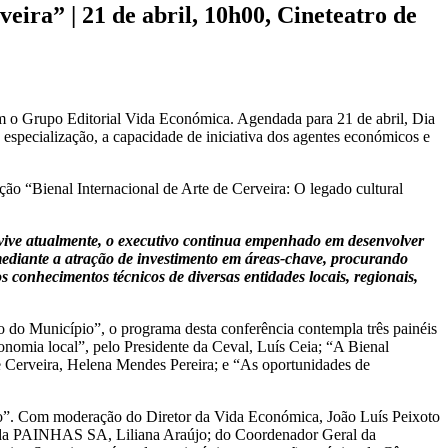
ira” | 21 de abril, 10h00, Cineteatro de
m o Grupo Editorial Vida Económica. Agendada para 21 de abril, Dia
e especialização, a capacidade de iniciativa dos agentes económicos e
ão “Bienal Internacional de Arte de Cerveira: O legado cultural
 vive atualmente, o executivo continua empenhado em desenvolver
 mediante a atração de investimento em áreas-chave, procurando
conhecimentos técnicos de diversas entidades locais, regionais,
 do Município”, o programa desta conferência contempla três painéis
onomia local”, pelo Presidente da Ceval, Luís Ceia; “A Bienal
 de Cerveira, Helena Mendes Pereira; e “As oportunidades de
nto”. Com moderação do Diretor da Vida Económica, João Luís Peixoto
de da PAINHAS SA, Liliana Araújo; do Coordenador Geral da