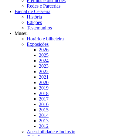
Prémios e distinções
Redes e Parcerias
Bienal de Cerveira
História
Edições
Testemunhos
Museu
Horário e bilheteira
Exposições
2026
2025
2024
2023
2022
2021
2020
2019
2018
2017
2016
2015
2014
2013
2012
Acessibilidade e Inclusão