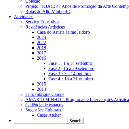
Coleção
Projeto “FBAC: 47 Anos de Promoção da Arte Contemp
Rotas do Alto Minho 4D
Atividades
Serviço Educativo
Residências Artísticas
Casa do Artista Jaime Isidoro
2024
2022
2018
2017
2016
Fase 1 | 1 a 14 setembro
Fase 2 | 16 a 29 setembro
Fase 3 • 3 a 14 outubro
Fase 4 • 18 a 31 outubro
2015
2014
EuroFabrique Camps
AMAR O MINHO – Programa de Intervenções Artística
Cedência de espaços
Sugestões Culturais
Casas Atelier