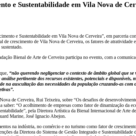
o e Sustentabilidade em Vila Nova de Cerve
imento e Sustentabilidade em Vila Nova de Cerveira”, em parceria co
al de crescimento de Vila Nova de Cerveira, os fatores de atratividade 
 sustentado.
dação Bienal de Arte de Cerveira participa no evento, com a comunicaç
 que,
“não querendo negligenciar o contexto de âmbito global que se
nálise pertinente dos recursos existentes, potenciais e disponíveis,
ide na auscultação das necessidades da população cruzando-as com os 
etivas”.
Nova de Cerveira, Rui Teixeira, sobre “Os desafios de desenvolvimento
, a saber: “O acolhimento de empresas como fator de dinamização da ec
stentabilidade”, pela Diretora Artística da Bienal Internacional de Arte
guard Marine, José Ignacio Abejon.
entos na indústria, no comércio e no turismo como fator de crescime
venções da Diretora do Sistema de Gestão Integrado e Sustentabilida