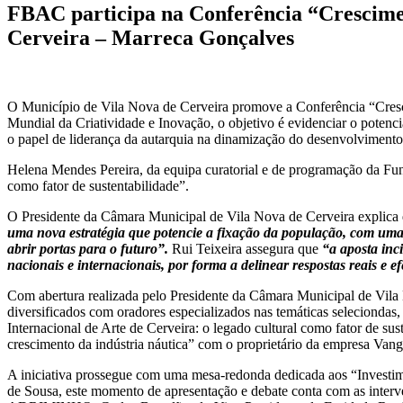
FBAC participa na Conferência “Cresciment
Cerveira – Marreca Gonçalves
O Município de Vila Nova de Cerveira promove a Conferência “Cresc
Mundial da Criatividade e Inovação, o objetivo é evidenciar o potenci
o papel de liderança da autarquia na dinamização do desenvolvimento
Helena Mendes Pereira, da equipa curatorial e de programação da Fun
como fator de sustentabilidade”.
O Presidente da Câmara Municipal de Vila Nova de Cerveira explica
uma nova estratégia que potencie a fixação da população, com uma a
abrir portas para o futuro”.
Rui Teixeira assegura que
“a aposta inc
nacionais e internacionais, por forma a delinear respostas reais e ef
Com abertura realizada pelo Presidente da Câmara Municipal de Vila 
diversificados com oradores especializados nas temáticas seleciondas
Internacional de Arte de Cerveira: o legado cultural como fator de su
crescimento da indústria náutica” com o proprietário da empresa Van
A iniciativa prossegue com uma mesa-redonda dedicada aos “Investim
de Sousa, este momento de apresentação e debate conta com as inter