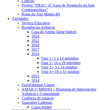
Coleção
Projeto “FBAC: 47 Anos de Promoção da Arte
Contemporânea”
Rotas do Alto Minho 4D
Atividades
Serviço Educativo
Residências Artísticas
Casa do Artista Jaime Isidoro
2024
2022
2018
2017
2016
Fase 1 | 1 a 14 setembro
Fase 2 | 16 a 29 setembro
Fase 3 • 3 a 14 outubro
Fase 4 • 18 a 31 outubro
2015
2014
EuroFabrique Camps
AMAR O MINHO – Programa de Intervenções
Artísticas e Comunidade
Cedência de espaços
Sugestões Culturais
Casas Atelier