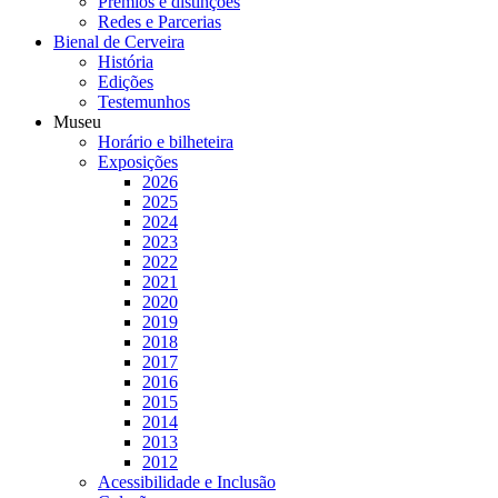
Prémios e distinções
Redes e Parcerias
Bienal de Cerveira
História
Edições
Testemunhos
Museu
Horário e bilheteira
Exposições
2026
2025
2024
2023
2022
2021
2020
2019
2018
2017
2016
2015
2014
2013
2012
Acessibilidade e Inclusão