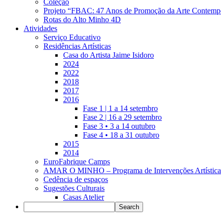
Coleção
Projeto “FBAC: 47 Anos de Promoção da Arte Contemp
Rotas do Alto Minho 4D
Atividades
Serviço Educativo
Residências Artísticas
Casa do Artista Jaime Isidoro
2024
2022
2018
2017
2016
Fase 1 | 1 a 14 setembro
Fase 2 | 16 a 29 setembro
Fase 3 • 3 a 14 outubro
Fase 4 • 18 a 31 outubro
2015
2014
EuroFabrique Camps
AMAR O MINHO – Programa de Intervenções Artística
Cedência de espaços
Sugestões Culturais
Casas Atelier