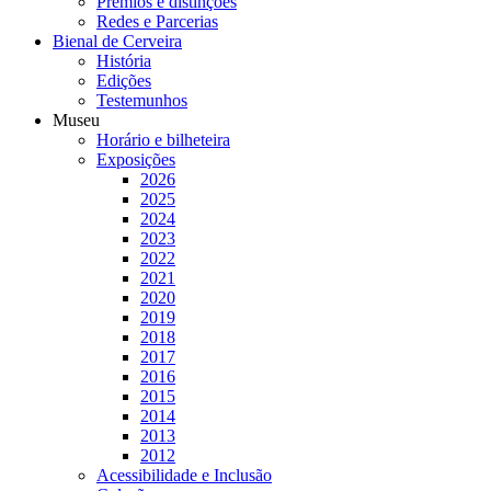
Prémios e distinções
Redes e Parcerias
Bienal de Cerveira
História
Edições
Testemunhos
Museu
Horário e bilheteira
Exposições
2026
2025
2024
2023
2022
2021
2020
2019
2018
2017
2016
2015
2014
2013
2012
Acessibilidade e Inclusão