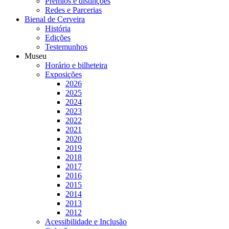
Prémios e distinções
Redes e Parcerias
Bienal de Cerveira
História
Edições
Testemunhos
Museu
Horário e bilheteira
Exposições
2026
2025
2024
2023
2022
2021
2020
2019
2018
2017
2016
2015
2014
2013
2012
Acessibilidade e Inclusão