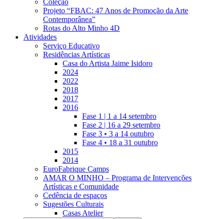
Coleção
Projeto “FBAC: 47 Anos de Promoção da Arte
Contemporânea”
Rotas do Alto Minho 4D
Atividades
Serviço Educativo
Residências Artísticas
Casa do Artista Jaime Isidoro
2024
2022
2018
2017
2016
Fase 1 | 1 a 14 setembro
Fase 2 | 16 a 29 setembro
Fase 3 • 3 a 14 outubro
Fase 4 • 18 a 31 outubro
2015
2014
EuroFabrique Camps
AMAR O MINHO – Programa de Intervenções
Artísticas e Comunidade
Cedência de espaços
Sugestões Culturais
Casas Atelier