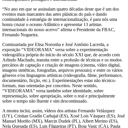
“No ano em que se assinalam quatro décadas deste que é um dos
eventos mais marcantes das artes plásticas do país e dando
continuidade à estratégia de internacionalização, é para nós uma
honra cruzar o oceano Atlântico e apresentar 13 artistas
internacionais do nosso acervo” afirma o Presidente da FBAC,
Fernando Nogueira.
Comissariada por Elisa Noronha e José António Lacerda, a
exposição “VIDEORAMA” versa sobre a experimentação
videográfica própria do início do século XXI que, de acordo com
Arlindo Machado, transita entre a profusão de técnicas e os modos
precários de captação e criação de imagens (cinema, vídeo digital,
imagens sintéticas, fotografias, arquivos pessoais); e entre os vários
géneros e/ou linguagens artísticas (videografia, filme, performance,
documentário, ficção, etc.). Experimentações estas não técnico-
formais, mas orientadas por conceitos. Neste sentido,
“VIDEORAMA” versa também sobre identidade, sobre
representação, sobre apropriação, sobre o real e principalmente
sobre o tempo não fluente e sim descontinuado.
A mostra inclui, assim, vídeos dos artistas Fernando Velázquez
(UY), Cristian Gradín Carbajal (ES), Xosé Lois Vásquez (ES), José
Manuel Moriño (MX), Marcin Dudek (PL), Albert Merino (ES),
Nela Quesada (ES), Luis Filgueiras (PT), Boja Vasic (CA), Paula