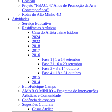
Coleção
Projeto “FBAC: 47 Anos de Promoção da Arte
Contemporânea”
Rotas do Alto Minho 4D
Atividades
Serviço Educativo
Residências Artísticas
Casa do Artista Jaime Isidoro
2024
2022
2018
2017
2016
Fase 1 | 1 a 14 setembro
Fase 2 | 16 a 29 setembro
Fase 3 • 3 a 14 outubro
Fase 4 • 18 a 31 outubro
2015
2014
EuroFabrique Camps
AMAR O MINHO – Programa de Intervenções
Artísticas e Comunidade
Cedência de espaços
Sugestões Culturais
Casas Atelier