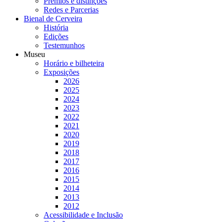
Prémios e distinções
Redes e Parcerias
Bienal de Cerveira
História
Edições
Testemunhos
Museu
Horário e bilheteira
Exposições
2026
2025
2024
2023
2022
2021
2020
2019
2018
2017
2016
2015
2014
2013
2012
Acessibilidade e Inclusão