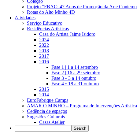
Coleção
Projeto “FBAC: 47 Anos de Promoção da Arte Contemp
Rotas do Alto Minho 4D
Atividades
Serviço Educativo
Residências Artísticas
Casa do Artista Jaime Isidoro
2024
2022
2018
2017
2016
Fase 1 | 1 a 14 setembro
Fase 2 | 16 a 29 setembro
Fase 3 • 3 a 14 outubro
Fase 4 • 18 a 31 outubro
2015
2014
EuroFabrique Camps
AMAR O MINHO – Programa de Intervenções Artística
Cedência de espaços
Sugestões Culturais
Casas Atelier