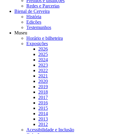
Prémios e distinções
Redes e Parcerias
Bienal de Cerveira
História
Edições
Testemunhos
Museu
Horário e bilheteira
Exposições
2026
2025
2024
2023
2022
2021
2020
2019
2018
2017
2016
2015
2014
2013
2012
Acessibilidade e Inclusão