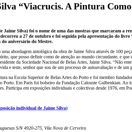
Silva “Viacrucis. A Pintura Como
 de Jaime Silva) foi o nome de uma das mostras que marcaram a re
decorreu a 27 de outubro e foi seguida pela apresentação do livro 
do aniversário do Mestre.
 uma abordagem antológica da obra de Jaime Silva através de 100 peça
rito, que posso definir como de atenção ao mundo circundante, e que ev
-presidente da Sociedade Nacional de Belas Artes, Jaime Silva. “Não ent
vida e teste, senhor que sou de um processo de autoavaliação e de um g
ura na Escola Superior de Belas Artes do Porto e foi membro fundador
o Porto. Em Paris foi bolseiro da Fundação Calouste Gulbenkian. Ao lo
ições. Participa em exposições individuais e colectivas desde 1976, em Po
posição individual de Jaime Silva)
uguesas S/N 4920-275, Vila Nova de Cerveira