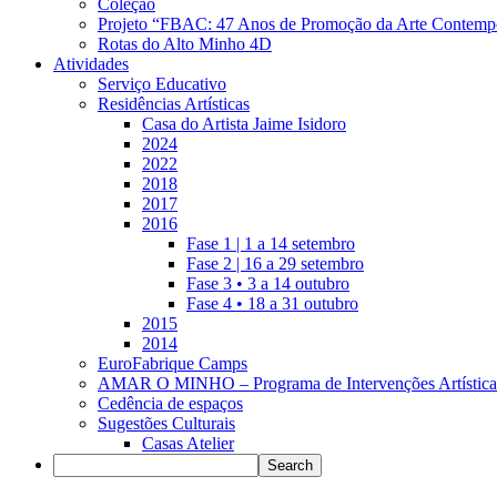
Coleção
Projeto “FBAC: 47 Anos de Promoção da Arte Contemp
Rotas do Alto Minho 4D
Atividades
Serviço Educativo
Residências Artísticas
Casa do Artista Jaime Isidoro
2024
2022
2018
2017
2016
Fase 1 | 1 a 14 setembro
Fase 2 | 16 a 29 setembro
Fase 3 • 3 a 14 outubro
Fase 4 • 18 a 31 outubro
2015
2014
EuroFabrique Camps
AMAR O MINHO – Programa de Intervenções Artística
Cedência de espaços
Sugestões Culturais
Casas Atelier