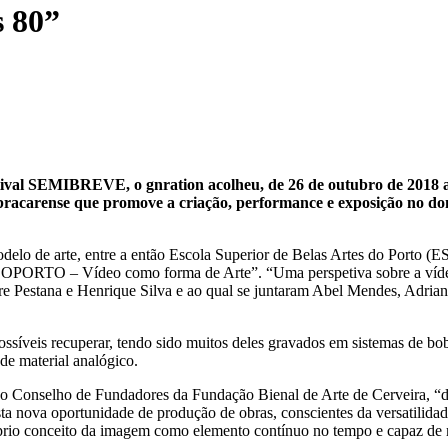
s 80”
ival SEMIBREVE, o gnration acolheu, de 26 de outubro de 2018 a 
 bracarense que promove a criação, performance e exposição no do
odelo de arte, entre a então Escola Superior de Belas Artes do Porto 
DEOPORTO – Vídeo como forma de Arte”. “Uma perspetiva sobre a vídeo
vestre Pestana e Henrique Silva e ao qual se juntaram Abel Mendes, Adr
possíveis recuperar, tendo sido muitos deles gravados em sistemas de b
de material analógico.
do Conselho de Fundadores da Fundação Bienal de Arte de Cerveira, “
esta nova oportunidade de produção de obras, conscientes da versatilida
 próprio conceito da imagem como elemento contínuo no tempo e capaz de