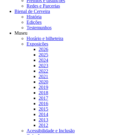
Prémios e distinções
Redes e Parcerias
Bienal de Cerveira
História
Edições
Testemunhos
Museu
Horário e bilheteira
Exposições
2026
2025
2024
2023
2022
2021
2020
2019
2018
2017
2016
2015
2014
2013
2012
Acessibilidade e Inclusão