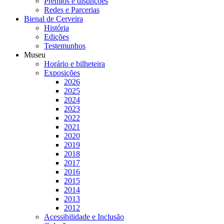
Prémios e distinções
Redes e Parcerias
Bienal de Cerveira
História
Edições
Testemunhos
Museu
Horário e bilheteira
Exposições
2026
2025
2024
2023
2022
2021
2020
2019
2018
2017
2016
2015
2014
2013
2012
Acessibilidade e Inclusão