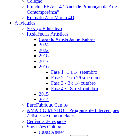
Coleção
Projeto “FBAC: 47 Anos de Promoção da Arte
Contemporânea”
Rotas do Alto Minho 4D
Atividades
Serviço Educativo
Residências Artísticas
Casa do Artista Jaime Isidoro
2024
2022
2018
2017
2016
Fase 1 | 1 a 14 setembro
Fase 2 | 16 a 29 setembro
Fase 3 • 3 a 14 outubro
Fase 4 • 18 a 31 outubro
2015
2014
EuroFabrique Camps
AMAR O MINHO – Programa de Intervenções
Artísticas e Comunidade
Cedência de espaços
Sugestões Culturais
Casas Atelier