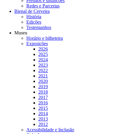
Prémios e distinções
Redes e Parcerias
Bienal de Cerveira
História
Edições
Testemunhos
Museu
Horário e bilheteira
Exposições
2026
2025
2024
2023
2022
2021
2020
2019
2018
2017
2016
2015
2014
2013
2012
Acessibilidade e Inclusão