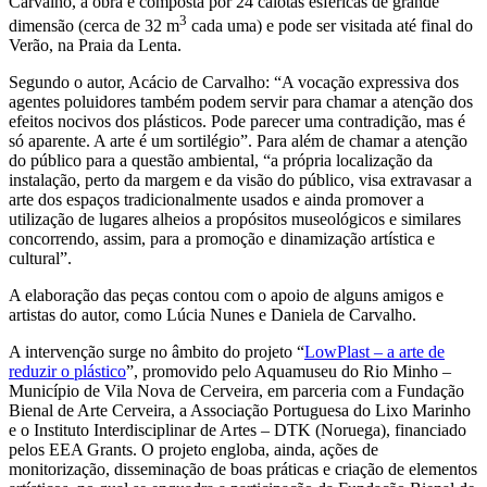
Carvalho, a obra é composta por 24 calotas esféricas de grande
3
dimensão (cerca de 32 m
cada uma) e pode ser visitada até final do
Verão, na Praia da Lenta.
Segundo o autor, Acácio de Carvalho: “A vocação expressiva dos
agentes poluidores também podem servir para chamar a atenção dos
efeitos nocivos dos plásticos. Pode parecer uma contradição, mas é
só aparente. A arte é um sortilégio”. Para além de chamar a atenção
do público para a questão ambiental, “a própria localização da
instalação, perto da margem e da visão do público, visa extravasar a
arte dos espaços tradicionalmente usados e ainda promover a
utilização de lugares alheios a propósitos museológicos e similares
concorrendo, assim, para a promoção e dinamização artística e
cultural”.
A elaboração das peças contou com o apoio de alguns amigos e
artistas do autor, como Lúcia Nunes e Daniela de Carvalho.
A intervenção surge no âmbito do projeto “
LowPlast – a arte de
reduzir o plástico
”, promovido pelo Aquamuseu do Rio Minho –
Município de Vila Nova de Cerveira, em parceria com a Fundação
Bienal de Arte Cerveira, a Associação Portuguesa do Lixo Marinho
e o Instituto Interdisciplinar de Artes – DTK (Noruega), financiado
pelos EEA Grants. O projeto engloba, ainda, ações de
monitorização, disseminação de boas práticas e criação de elementos