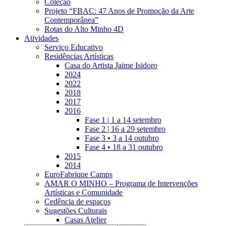
Coleção
Projeto “FBAC: 47 Anos de Promoção da Arte
Contemporânea”
Rotas do Alto Minho 4D
Atividades
Serviço Educativo
Residências Artísticas
Casa do Artista Jaime Isidoro
2024
2022
2018
2017
2016
Fase 1 | 1 a 14 setembro
Fase 2 | 16 a 29 setembro
Fase 3 • 3 a 14 outubro
Fase 4 • 18 a 31 outubro
2015
2014
EuroFabrique Camps
AMAR O MINHO – Programa de Intervenções
Artísticas e Comunidade
Cedência de espaços
Sugestões Culturais
Casas Atelier