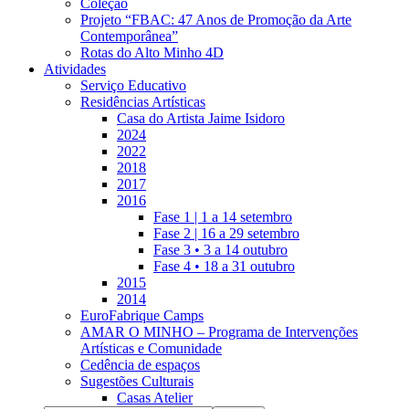
Coleção
Projeto “FBAC: 47 Anos de Promoção da Arte
Contemporânea”
Rotas do Alto Minho 4D
Atividades
Serviço Educativo
Residências Artísticas
Casa do Artista Jaime Isidoro
2024
2022
2018
2017
2016
Fase 1 | 1 a 14 setembro
Fase 2 | 16 a 29 setembro
Fase 3 • 3 a 14 outubro
Fase 4 • 18 a 31 outubro
2015
2014
EuroFabrique Camps
AMAR O MINHO – Programa de Intervenções
Artísticas e Comunidade
Cedência de espaços
Sugestões Culturais
Casas Atelier