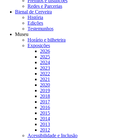
Prémios e distinções
Redes e Parcerias
Bienal de Cerveira
História
Edições
Testemunhos
Museu
Horário e bilheteira
Exposições
2026
2025
2024
2023
2022
2021
2020
2019
2018
2017
2016
2015
2014
2013
2012
Acessibilidade e Inclusão