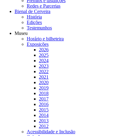
Prémios e distinções
Redes e Parcerias
Bienal de Cerveira
História
Edições
Testemunhos
Museu
Horário e bilheteira
Exposições
2026
2025
2024
2023
2022
2021
2020
2019
2018
2017
2016
2015
2014
2013
2012
Acessibilidade e Inclusão