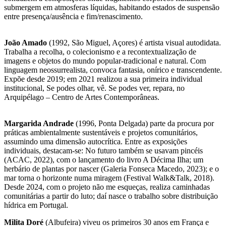
submergem em atmosferas líquidas, habitando estados de suspensão
entre presença/ausência e fim/renascimento.
João Amado
(1992, São Miguel, Açores) é artista visual autodidata.
Trabalha a recolha, o colecionismo e a recontextualização de
imagens e objetos do mundo popular-tradicional e natural. Com
linguagem neossurrealista, convoca fantasia, onírico e transcendente.
Expõe desde 2019; em 2021 realizou a sua primeira individual
institucional, Se podes olhar, vê. Se podes ver, repara, no
Arquipélago – Centro de Artes Contemporâneas.
Margarida Andrade
(1996, Ponta Delgada) parte da procura por
práticas ambientalmente sustentáveis e projetos comunitários,
assumindo uma dimensão autocrítica. Entre as exposições
individuais, destacam-se: No futuro também se usavam pincéis
(ACAC, 2022), com o lançamento do livro A Décima Ilha; um
herbário de plantas por nascer (Galeria Fonseca Macedo, 2023); e o
mar torna o horizonte numa miragem (Festival Walk&Talk, 2018).
Desde 2024, com o projeto não me esqueças, realiza caminhadas
comunitárias a partir do luto; daí nasce o trabalho sobre distribuição
hídrica em Portugal.
Milita Doré
(Albufeira) viveu os primeiros 30 anos em França e