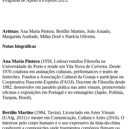
Programa de Apoio a Projetos 2023.
Artistas:
Ana Maria Pintora, Bertílio Martins, João Amado,
Margarida Andrade, Milita Doré e Patrícia Oliveira.
Notas biográficas
Ana Maria Pintora
(1959, Lisboa) estudou Filosofia na
Universidade do Porto e reside em Vila Nova de Cerveira. Desde
1976 colabora em animações culturais, performances e teatro de
fantoches. Fundou a Associação Cultural da Granja e participou na
Cooperativa Nascente-Espinho (FAOJ). Docente de Filosofia desde
1982, desenvolve em paralelo prática nas artes visuais, promovendo
oficinas e exposições em Portugal e no estrangeiro (Japão, Polónia,
Turquia, Brasil).
Bertílio Martins
(1984, Tavira). Licenciado em Artes Visuais
(UAlg, 2011) e mestre em Comunicação, Cultura e Artes (2016). O
interesse pelo corpo humano e o uso expressivo da tinta-da-china
conduzem a composições onde fragmentos corpóreos flutuam ou