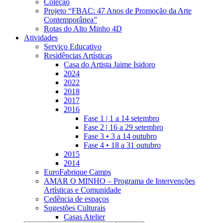
Coleção
Projeto “FBAC: 47 Anos de Promoção da Arte
Contemporânea”
Rotas do Alto Minho 4D
Atividades
Serviço Educativo
Residências Artísticas
Casa do Artista Jaime Isidoro
2024
2022
2018
2017
2016
Fase 1 | 1 a 14 setembro
Fase 2 | 16 a 29 setembro
Fase 3 • 3 a 14 outubro
Fase 4 • 18 a 31 outubro
2015
2014
EuroFabrique Camps
AMAR O MINHO – Programa de Intervenções
Artísticas e Comunidade
Cedência de espaços
Sugestões Culturais
Casas Atelier