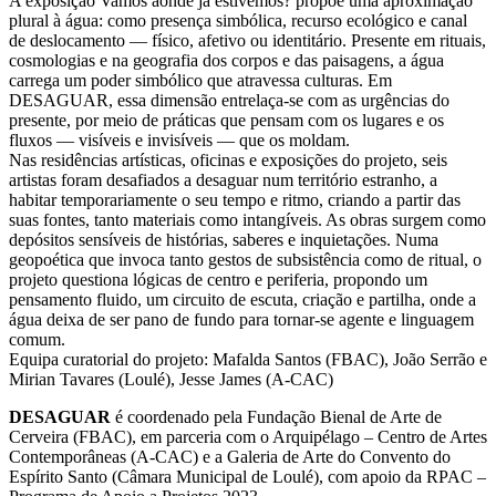
A exposição Vamos aonde já estivemos? propõe uma aproximação
plural à água: como presença simbólica, recurso ecológico e canal
de deslocamento — físico, afetivo ou identitário. Presente em rituais,
cosmologias e na geografia dos corpos e das paisagens, a água
carrega um poder simbólico que atravessa culturas. Em
DESAGUAR, essa dimensão entrelaça-se com as urgências do
presente, por meio de práticas que pensam com os lugares e os
fluxos — visíveis e invisíveis — que os moldam.
Nas residências artísticas, oficinas e exposições do projeto, seis
artistas foram desafiados a desaguar num território estranho, a
habitar temporariamente o seu tempo e ritmo, criando a partir das
suas fontes, tanto materiais como intangíveis. As obras surgem como
depósitos sensíveis de histórias, saberes e inquietações. Numa
geopoética que invoca tanto gestos de subsistência como de ritual, o
projeto questiona lógicas de centro e periferia, propondo um
pensamento fluido, um circuito de escuta, criação e partilha, onde a
água deixa de ser pano de fundo para tornar-se agente e linguagem
comum.
Equipa curatorial do projeto: Mafalda Santos (FBAC), João Serrão e
Mirian Tavares (Loulé), Jesse James (A-CAC)
DESAGUAR
é coordenado pela Fundação Bienal de Arte de
Cerveira (FBAC), em parceria com o Arquipélago – Centro de Artes
Contemporâneas (A-CAC) e a Galeria de Arte do Convento do
Espírito Santo (Câmara Municipal de Loulé), com apoio da RPAC –