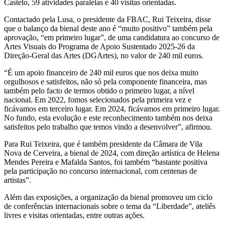
Castelo, 59 atividades paralelas e 40 visitas orientadas.
Contactado pela Lusa, o presidente da FBAC, Rui Teixeira, disse
que o balanço da bienal deste ano é “muito positivo” também pela
aprovação, “em primeiro lugar”, de uma candidatura ao concurso de
Artes Visuais do Programa de Apoio Sustentado 2025-26 da
Direção-Geral das Artes (DGArtes), no valor de 240 mil euros.
“É um apoio financeiro de 240 mil euros que nos deixa muito
orgulhosos e satisfeitos, não só pela componente financeira, mas
também pelo facto de termos obtido o primeiro lugar, a nível
nacional. Em 2022, fomos selecionados pela primeira vez e
ficávamos em terceiro lugar. Em 2024, ficávamos em primeiro lugar.
No fundo, esta evolução e este reconhecimento também nos deixa
satisfeitos pelo trabalho que temos vindo a desenvolver”, afirmou.
Para Rui Teixeira, que é também presidente da Câmara de Vila
Nova de Cerveira, a bienal de 2024, com direção artística de Helena
Mendes Pereira e Mafalda Santos, foi também “bastante positiva
pela participação no concurso internacional, com centenas de
artistas”.
Além das exposições, a organização da bienal promoveu um ciclo
de conferências internacionais sobre o tema da “Liberdade”, ateliês
livres e visitas orientadas, entre outras ações.