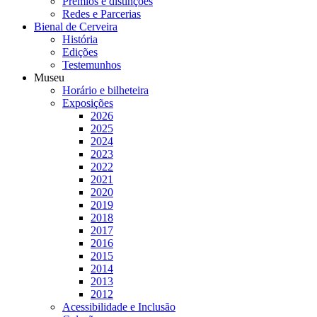
Prémios e distinções
Redes e Parcerias
Bienal de Cerveira
História
Edições
Testemunhos
Museu
Horário e bilheteira
Exposições
2026
2025
2024
2023
2022
2021
2020
2019
2018
2017
2016
2015
2014
2013
2012
Acessibilidade e Inclusão