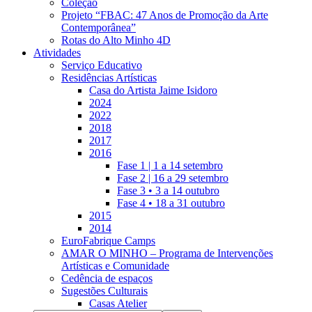
Coleção
Projeto “FBAC: 47 Anos de Promoção da Arte
Contemporânea”
Rotas do Alto Minho 4D
Atividades
Serviço Educativo
Residências Artísticas
Casa do Artista Jaime Isidoro
2024
2022
2018
2017
2016
Fase 1 | 1 a 14 setembro
Fase 2 | 16 a 29 setembro
Fase 3 • 3 a 14 outubro
Fase 4 • 18 a 31 outubro
2015
2014
EuroFabrique Camps
AMAR O MINHO – Programa de Intervenções
Artísticas e Comunidade
Cedência de espaços
Sugestões Culturais
Casas Atelier