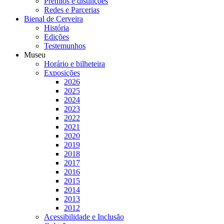
Prémios e distinções
Redes e Parcerias
Bienal de Cerveira
História
Edições
Testemunhos
Museu
Horário e bilheteira
Exposições
2026
2025
2024
2023
2022
2021
2020
2019
2018
2017
2016
2015
2014
2013
2012
Acessibilidade e Inclusão