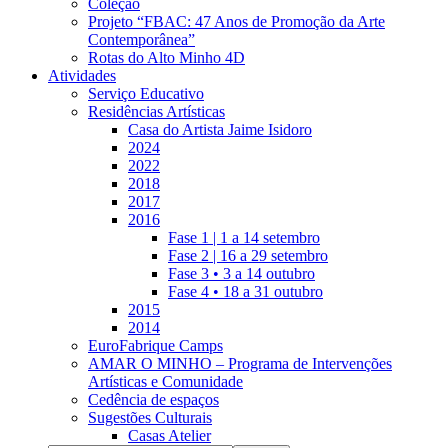
Coleção
Projeto “FBAC: 47 Anos de Promoção da Arte
Contemporânea”
Rotas do Alto Minho 4D
Atividades
Serviço Educativo
Residências Artísticas
Casa do Artista Jaime Isidoro
2024
2022
2018
2017
2016
Fase 1 | 1 a 14 setembro
Fase 2 | 16 a 29 setembro
Fase 3 • 3 a 14 outubro
Fase 4 • 18 a 31 outubro
2015
2014
EuroFabrique Camps
AMAR O MINHO – Programa de Intervenções
Artísticas e Comunidade
Cedência de espaços
Sugestões Culturais
Casas Atelier