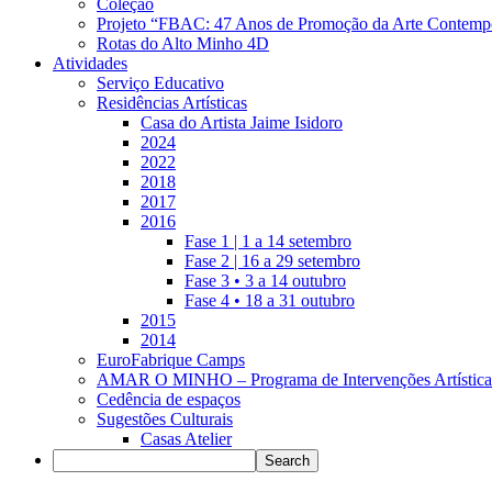
Coleção
Projeto “FBAC: 47 Anos de Promoção da Arte Contemp
Rotas do Alto Minho 4D
Atividades
Serviço Educativo
Residências Artísticas
Casa do Artista Jaime Isidoro
2024
2022
2018
2017
2016
Fase 1 | 1 a 14 setembro
Fase 2 | 16 a 29 setembro
Fase 3 • 3 a 14 outubro
Fase 4 • 18 a 31 outubro
2015
2014
EuroFabrique Camps
AMAR O MINHO – Programa de Intervenções Artística
Cedência de espaços
Sugestões Culturais
Casas Atelier