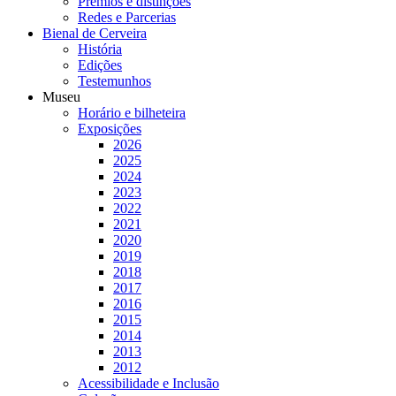
Prémios e distinções
Redes e Parcerias
Bienal de Cerveira
História
Edições
Testemunhos
Museu
Horário e bilheteira
Exposições
2026
2025
2024
2023
2022
2021
2020
2019
2018
2017
2016
2015
2014
2013
2012
Acessibilidade e Inclusão