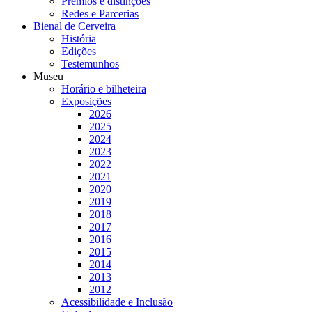
Prémios e distinções
Redes e Parcerias
Bienal de Cerveira
História
Edições
Testemunhos
Museu
Horário e bilheteira
Exposições
2026
2025
2024
2023
2022
2021
2020
2019
2018
2017
2016
2015
2014
2013
2012
Acessibilidade e Inclusão