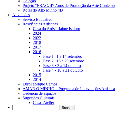
Coleção
Projeto “FBAC: 47 Anos de Promoção da Arte Contemp
Rotas do Alto Minho 4D
Atividades
Serviço Educativo
Residências Artísticas
Casa do Artista Jaime Isidoro
2024
2022
2018
2017
2016
Fase 1 | 1 a 14 setembro
Fase 2 | 16 a 29 setembro
Fase 3 • 3 a 14 outubro
Fase 4 • 18 a 31 outubro
2015
2014
EuroFabrique Camps
AMAR O MINHO – Programa de Intervenções Artística
Cedência de espaços
Sugestões Culturais
Casas Atelier