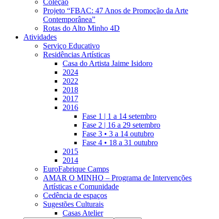
Coleção
Projeto “FBAC: 47 Anos de Promoção da Arte
Contemporânea”
Rotas do Alto Minho 4D
Atividades
Serviço Educativo
Residências Artísticas
Casa do Artista Jaime Isidoro
2024
2022
2018
2017
2016
Fase 1 | 1 a 14 setembro
Fase 2 | 16 a 29 setembro
Fase 3 • 3 a 14 outubro
Fase 4 • 18 a 31 outubro
2015
2014
EuroFabrique Camps
AMAR O MINHO – Programa de Intervenções
Artísticas e Comunidade
Cedência de espaços
Sugestões Culturais
Casas Atelier