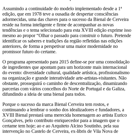
Assumindo a continuidade do modelo implementado desde a 1ª
edição, que em 1978 teve a ousadia de despertar consciências
adormecidas, uma das chaves para o sucesso da Bienal de Cerveira
reside na forma inteligente e firme de acompanhar as novas
tendências e o tema selecionado para esta XVIII edição exprime isso
mesmo ao propor “Olhar o passado para construir o futuro. Pretende
identificar os saberes e tradições da região refletidas nas edições
anteriores, de forma a perspetivar uma maior modernidade no
promissor futuro do certame.
O programa apresentado para 2015 define-se por uma consolidação
de ingredientes que apontam para um horizonte mais internacional
do evento: diversidade cultural, qualidade artística, profissionalismo
na organização e grande interatividade arte-artistas-visitantes. Não
obstante, prosseguirá o caminho de descentralização, dinamizando
parcerias com vários concelhos do Norte de Portugal e da Galiza,
difundindo a ideia de uma bienal para todos.
Porque o sucesso da marca Bienal Cerveira tem rostos, e
continuando a lembrar o sonho dos idealizadores e fundadores, a
XVIII Bienal prestará uma merecida homenagem ao artista Eurico
Gonçalves, pelo contributo enriquecedor para a imagem que o
certame tem hoje; ao e ao Arquiteto Alcino Soutinho, pela sua
intervenção no Castelo de Cerveira, ex-libris de Vila Nova de