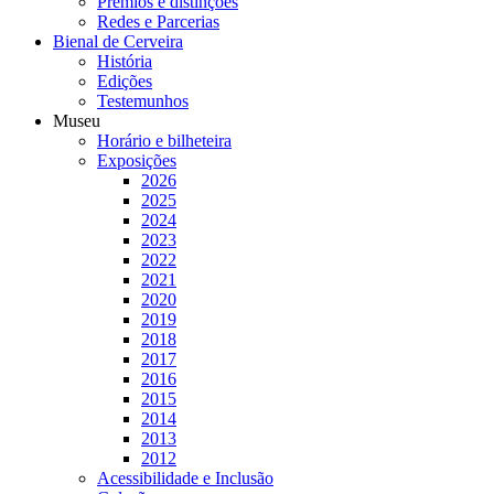
Prémios e distinções
Redes e Parcerias
Bienal de Cerveira
História
Edições
Testemunhos
Museu
Horário e bilheteira
Exposições
2026
2025
2024
2023
2022
2021
2020
2019
2018
2017
2016
2015
2014
2013
2012
Acessibilidade e Inclusão