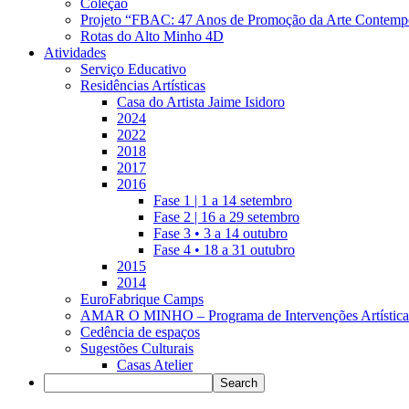
Coleção
Projeto “FBAC: 47 Anos de Promoção da Arte Contemp
Rotas do Alto Minho 4D
Atividades
Serviço Educativo
Residências Artísticas
Casa do Artista Jaime Isidoro
2024
2022
2018
2017
2016
Fase 1 | 1 a 14 setembro
Fase 2 | 16 a 29 setembro
Fase 3 • 3 a 14 outubro
Fase 4 • 18 a 31 outubro
2015
2014
EuroFabrique Camps
AMAR O MINHO – Programa de Intervenções Artística
Cedência de espaços
Sugestões Culturais
Casas Atelier