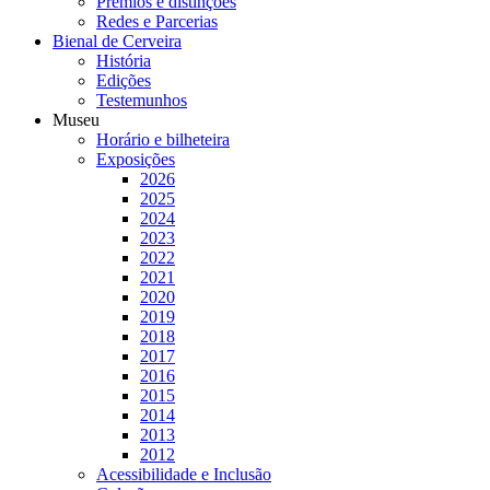
Prémios e distinções
Redes e Parcerias
Bienal de Cerveira
História
Edições
Testemunhos
Museu
Horário e bilheteira
Exposições
2026
2025
2024
2023
2022
2021
2020
2019
2018
2017
2016
2015
2014
2013
2012
Acessibilidade e Inclusão