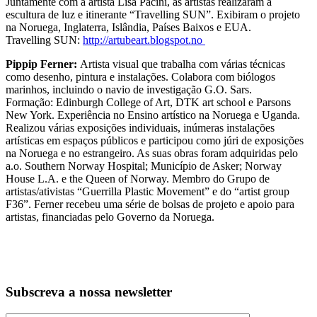
Juntamente com a artista Lisa Pacini, as artistas realizaram a
escultura de luz e itinerante “Travelling SUN”. Exibiram o projeto
na Noruega, Inglaterra, Islândia, Países Baixos e EUA.
Travelling SUN:
http://artubeart.blogspot.no
Pippip Ferner:
Artista visual que trabalha com várias técnicas
como desenho, pintura e instalações. Colabora com biólogos
marinhos, incluindo o navio de investigação G.O. Sars.
Formação: Edinburgh College of Art, DTK art school e Parsons
New York. Experiência no Ensino artístico na Noruega e Uganda.
Realizou várias exposições individuais, inúmeras instalações
artísticas em espaços públicos e participou como júri de exposições
na Noruega e no estrangeiro. As suas obras foram adquiridas pelo
a.o. Southern Norway Hospital; Município de Asker; Norway
House L.A. e the Queen of Norway. Membro do Grupo de
artistas/ativistas “Guerrilla Plastic Movement” e do “artist group
F36”. Ferner recebeu uma série de bolsas de projeto e apoio para
artistas, financiadas pelo Governo da Noruega.
Subscreva a nossa newsletter