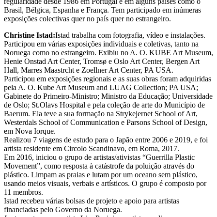
regularidade desde 1986 em Portugal e em alguns países como o
Brasil, Bélgica, Espanha e França. Tem participado em inúmeras
exposições colectivas quer no país quer no estrangeiro.
Christine Istad:
Istad trabalha com fotografia, vídeo e instalações.
Participou em várias exposições individuais e coletivas, tanto na
Noruega como no estrangeiro. Exibiu no A. O. KUBE Art Museum,
Henie Onstad Art Center, Tromsø e Oslo Art Center, Bergen Art
Hall, Marres Maastrcht e Zoellner Art Center, PA USA.
Participou em exposições regionais e as suas obras foram adquiridas
pela A. O. Kube Art Museum and LUAG Collection; PA USA;
Gabinete do Primeiro-Ministro; Ministro da Educação; Universidade
de Oslo; St.Olavs Hospital e pela coleção de arte do Município de
Baerum. Ela teve a sua formação na Strykejernet School of Art,
Westerdals School of Communication e Parsons School of Design,
em Nova Iorque.
Realizou 7 viagens de estudo para o Japão entre 2006 e 2019, e foi
artista residente em Circolo Scandinavo, em Roma, 2017.
Em 2016, iniciou o grupo de artistas/ativistas “Guerrilla Plastic
Movement”, como resposta à catástrofe da poluição através do
plástico. Limpam as praias e lutam por um oceano sem plástico,
usando meios visuais, verbais e artísticos. O grupo é composto por
11 membros.
Istad recebeu várias bolsas de projeto e apoio para artistas
financiadas pelo Governo da Noruega.