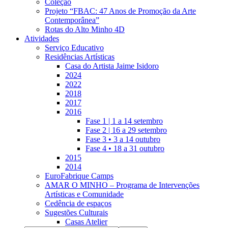
Coleção
Projeto “FBAC: 47 Anos de Promoção da Arte
Contemporânea”
Rotas do Alto Minho 4D
Atividades
Serviço Educativo
Residências Artísticas
Casa do Artista Jaime Isidoro
2024
2022
2018
2017
2016
Fase 1 | 1 a 14 setembro
Fase 2 | 16 a 29 setembro
Fase 3 • 3 a 14 outubro
Fase 4 • 18 a 31 outubro
2015
2014
EuroFabrique Camps
AMAR O MINHO – Programa de Intervenções
Artísticas e Comunidade
Cedência de espaços
Sugestões Culturais
Casas Atelier