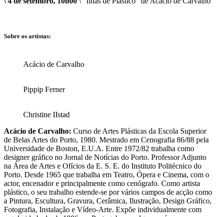
\ 4 de setembro, 10h00
\ “Ilhas de Plástico” de Acácio de Carvalho
Sobre os artistas:
Acácio de Carvalho
Pippip Ferner
Christine IIstad
Acácio de Carvalho:
Curso de Artes Plásticas da Escola Superior
de Belas Artes do Porto, 1980. Mestrado em Cenografia 86/88 pela
Universidade de Boston, E.U.A. Entre 1972/82 trabalha como
designer gráfico no Jornal de Notícias do Porto. Professor Adjunto
na Área de Artes e Ofícios da E. S. E. do Instituto Politécnico do
Porto. Desde 1965 que trabalha em Teatro, Ópera e Cinema, com o
actor, encenador e principalmente como cenógrafo. Como artista
plástico, o seu trabalho estende-se por vários campos de acção como
a Pintura, Escultura, Gravura, Cerâmica, Ilustração, Design Gráfico,
Fotografia, Instalação e Vídeo-Arte. Expõe individualmente com