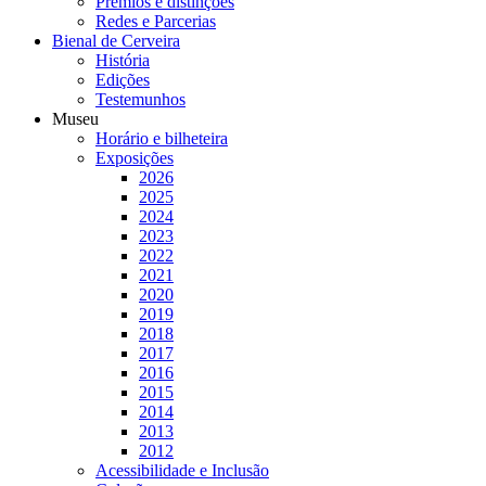
Prémios e distinções
Redes e Parcerias
Bienal de Cerveira
História
Edições
Testemunhos
Museu
Horário e bilheteira
Exposições
2026
2025
2024
2023
2022
2021
2020
2019
2018
2017
2016
2015
2014
2013
2012
Acessibilidade e Inclusão