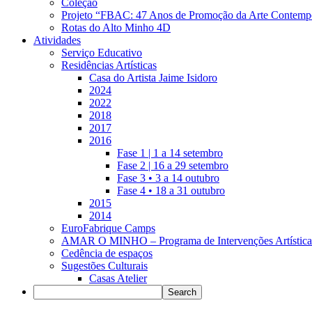
Coleção
Projeto “FBAC: 47 Anos de Promoção da Arte Contemp
Rotas do Alto Minho 4D
Atividades
Serviço Educativo
Residências Artísticas
Casa do Artista Jaime Isidoro
2024
2022
2018
2017
2016
Fase 1 | 1 a 14 setembro
Fase 2 | 16 a 29 setembro
Fase 3 • 3 a 14 outubro
Fase 4 • 18 a 31 outubro
2015
2014
EuroFabrique Camps
AMAR O MINHO – Programa de Intervenções Artística
Cedência de espaços
Sugestões Culturais
Casas Atelier