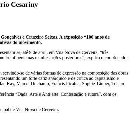
rio Cesariny
Gonçalves e Cruzeiro Seixas. A exposição “100 anos de
ativas do movimento.
entam-se, até 9 de abril, em Vila Nova de Cerveira, “três
uito influente nas manifestações posteriores”, explica o coordenador
te, servindo-se de várias formas de expressão na composição das obras
apresentando um forte cariz anárquico e de crítica ao capitalismo e
 Man Ray, Marcel Duchamp, Francis Picabia, Sophie Täuber, Tristan
ência “Dada: Arte e Anti-arte. Contestação e rutura”, com os
ipal de Vila Nova de Cerveira.