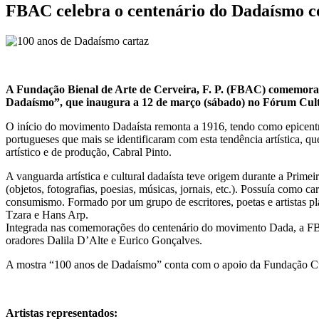
FBAC celebra o centenário do Dadaísmo c
A Fundação Bienal de Arte de Cerveira, F. P. (FBAC) comemora o
Dadaísmo”, que inaugura a 12 de março (sábado) no Fórum Cultu
O início do movimento Dadaísta remonta a 1916, tendo como epicentro
portugueses que mais se identificaram com esta tendência artística, 
artístico e de produção, Cabral Pinto.
A vanguarda artística e cultural dadaísta teve origem durante a Prime
(objetos, fotografias, poesias, músicas, jornais, etc.). Possuía como ca
consumismo. Formado por um grupo de escritores, poetas e artistas 
Tzara e Hans Arp.
Integrada nas comemorações do centenário do movimento Dada, a FBAC
oradores Dalila D’Alte e Eurico Gonçalves.
A mostra “100 anos de Dadaísmo” conta com o apoio da Fundação Cup
Artistas representados: