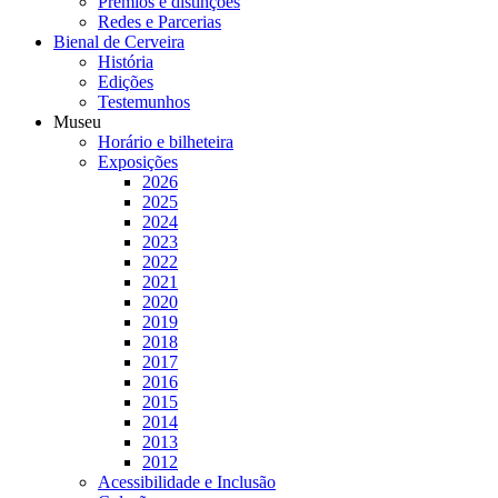
Prémios e distinções
Redes e Parcerias
Bienal de Cerveira
História
Edições
Testemunhos
Museu
Horário e bilheteira
Exposições
2026
2025
2024
2023
2022
2021
2020
2019
2018
2017
2016
2015
2014
2013
2012
Acessibilidade e Inclusão