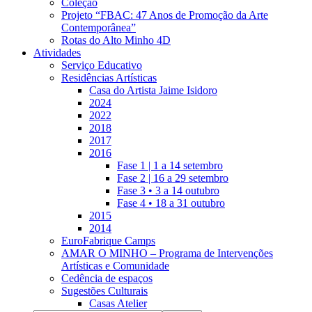
Coleção
Projeto “FBAC: 47 Anos de Promoção da Arte
Contemporânea”
Rotas do Alto Minho 4D
Atividades
Serviço Educativo
Residências Artísticas
Casa do Artista Jaime Isidoro
2024
2022
2018
2017
2016
Fase 1 | 1 a 14 setembro
Fase 2 | 16 a 29 setembro
Fase 3 • 3 a 14 outubro
Fase 4 • 18 a 31 outubro
2015
2014
EuroFabrique Camps
AMAR O MINHO – Programa de Intervenções
Artísticas e Comunidade
Cedência de espaços
Sugestões Culturais
Casas Atelier