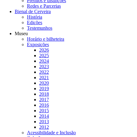
Prémios e distinções
Redes e Parcerias
Bienal de Cerveira
História
Edições
Testemunhos
Museu
Horário e bilheteira
Exposições
2026
2025
2024
2023
2022
2021
2020
2019
2018
2017
2016
2015
2014
2013
2012
Acessibilidade e Inclusão