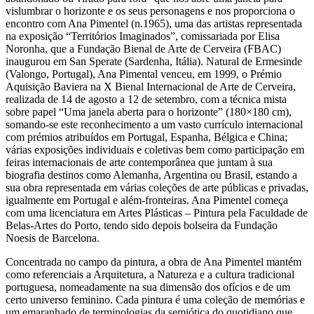
vislumbrar o horizonte e os seus personagens e nos proporciona o
encontro com Ana Pimentel (n.1965), uma das artistas representada
na exposição “Territórios Imaginados”, comissariada por Elisa
Noronha, que a Fundação Bienal de Arte de Cerveira (FBAC)
inaugurou em San Sperate (Sardenha, Itália). Natural de Ermesinde
(Valongo, Portugal), Ana Pimental venceu, em 1999, o Prémio
Aquisição Baviera na X Bienal Internacional de Arte de Cerveira,
realizada de 14 de agosto a 12 de setembro, com a técnica mista
sobre papel “Uma janela aberta para o horizonte” (180×180 cm),
somando-se este reconhecimento a um vasto currículo internacional
com prémios atribuídos em Portugal, Espanha, Bélgica e China;
várias exposições individuais e coletivas bem como participação em
feiras internacionais de arte contemporânea que juntam à sua
biografia destinos como Alemanha, Argentina ou Brasil, estando a
sua obra representada em várias coleções de arte públicas e privadas,
igualmente em Portugal e além-fronteiras. Ana Pimentel começa
com uma licenciatura em Artes Plásticas – Pintura pela Faculdade de
Belas-Artes do Porto, tendo sido depois bolseira da Fundação
Noesis de Barcelona.
Concentrada no campo da pintura, a obra de Ana Pimentel mantém
como referenciais a Arquitetura, a Natureza e a cultura tradicional
portuguesa, nomeadamente na sua dimensão dos ofícios e de um
certo universo feminino. Cada pintura é uma coleção de memórias e
um emaranhado de terminologias da semiótica do quotidiano que,