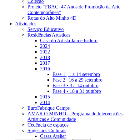
Coleção
Projeto “FBAC: 47 Anos de Promoção da Arte
Contemporânea”
Rotas do Alto Minho 4D
Atividades
Serviço Educativo
Residências Artísticas
Casa do Artista Jaime Isidoro
2024
2022
2018
2017
2016
Fase 1 | 1 a 14 setembro
Fase 2 | 16 a 29 setembro
Fase 3 • 3 a 14 outubro
Fase 4 • 18 a 31 outubro
2015
2014
EuroFabrique Camps
AMAR O MINHO – Programa de Intervenções
Artísticas e Comunidade
Cedência de espaços
Sugestões Culturais
Casas Atelier