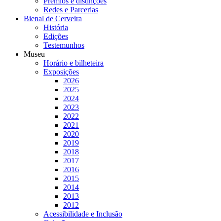
Prémios e distinções
Redes e Parcerias
Bienal de Cerveira
História
Edições
Testemunhos
Museu
Horário e bilheteira
Exposições
2026
2025
2024
2023
2022
2021
2020
2019
2018
2017
2016
2015
2014
2013
2012
Acessibilidade e Inclusão