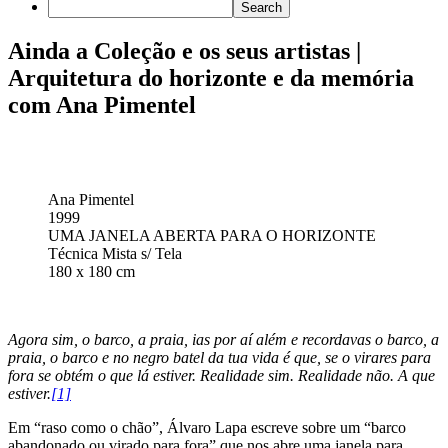
Ainda a Coleção e os seus artistas |
Arquitetura do horizonte e da memória
com Ana Pimentel
Ana Pimentel
1999
UMA JANELA ABERTA PARA O HORIZONTE
Técnica Mista s/ Tela
180 x 180 cm
Agora sim, o barco, a praia, ias por aí além e recordavas o barco, a
praia, o barco e no negro batel da tua vida é que, se o virares para
fora se obtém o que lá estiver. Realidade sim. Realidade não. A que
estiver.
[1]
Em “raso como o chão”, Álvaro Lapa escreve sobre um “barco
abandonado ou virado para fora” que nos abre uma janela para