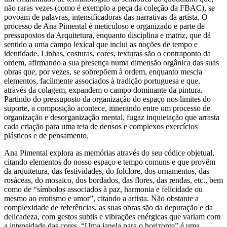
não raras vezes (como é exemplo a peça da coleção da FBAC), se
povoam de palavras, intensificadoras das narrativas da artista. O
processo de Ana Pimental é meticuloso e organizado e parte de
pressupostos da Arquitetura, enquanto disciplina e matriz, que dá
sentido a uma campo lexical que inclui as noções de tempo e
identidade. Linhas, costuras, cores, texturas são o contraponto da
ordem, afirmando a sua presença numa dimensão orgânica das suas
obras que, por vezes, se sobrepõem à ordem, enquanto mescla
elementos, facilmente associados à tradição portuguesa e que,
através da colagem, expandem o campo dominante da pintura.
Partindo do pressuposto da organização do espaço nos limites do
suporte, a composição acontece, itinerando entre um processo de
organização e desorganização mental, fugaz inquietação que arrasta
cada criação para uma teia de densos e complexos exercícios
plásticos e de pensamento.
Ana Pimental explora as memórias através do seu códice objetual,
citando elementos do nosso espaço e tempo comuns e que provêm
da arquitetura, das festividades, do folclore, dos ornamentos, das
rosáceas, do mosaico, dos bordados, das flores, das rendas, etc., bem
como de “símbolos associados à paz, harmonia e felicidade ou
mesmo ao erotismo e amor”, citando a artista. Não obstante a
complexidade de referências, as suas obras são da depuração e da
delicadeza, com gestos subtis e vibrações enérgicas que variam com
a intensidade das cores. “Uma janela para o horizonte” é uma